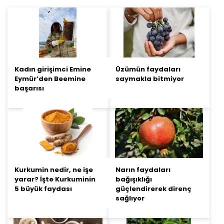
Kadın girişimci Emine
Üzümün faydaları
Eymür’den Beemine
saymakla bitmiyor
başarısı
Kurkumin nedir, ne işe
Narın faydaları
yarar? İşte Kurkuminin
bağışıklığı
5 büyük faydası
güçlendirerek direnç
sağlıyor