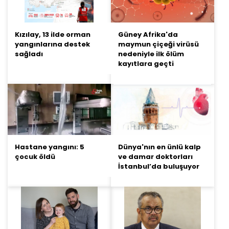
Kızılay, 13 ilde orman
Güney Afrika'da
yangınlarına destek
maymun çiçeği virüsü
sağladı
nedeniyle ilk ölüm
kayıtlara geçti
Hastane yangını: 5
Dünya'nın en ünlü kalp
çocuk öldü
ve damar doktorları
İstanbul’da buluşuyor