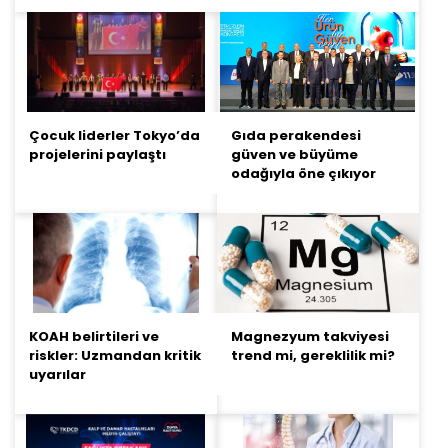
Çocuk liderler Tokyo’da
Gıda perakendesi
projelerini paylaştı
güven ve büyüme
odağıyla öne çıkıyor
KOAH belirtileri ve
Magnezyum takviyesi
riskler: Uzmandan kritik
trend mi, gereklilik mi?
uyarılar