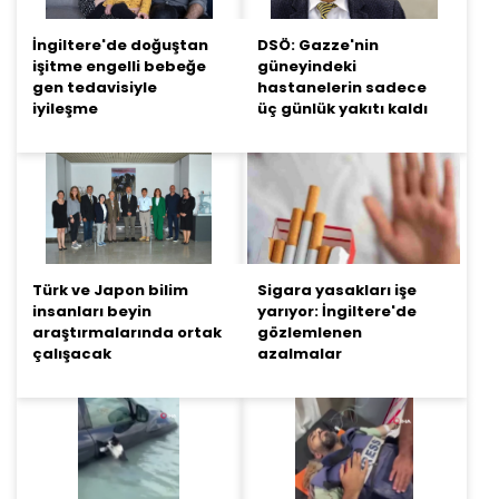
İngiltere'de doğuştan
DSÖ: Gazze'nin
işitme engelli bebeğe
güneyindeki
gen tedavisiyle
hastanelerin sadece
iyileşme
üç günlük yakıtı kaldı
Türk ve Japon bilim
Sigara yasakları işe
insanları beyin
yarıyor: İngiltere'de
araştırmalarında ortak
gözlemlenen
çalışacak
azalmalar