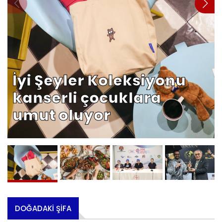
İyi Şeyler Koleksiyonu
kanserli çocuklara
umut oluyor
DOĞADAKI ŞIFA