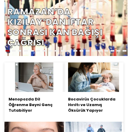
RAMAZAN’DA
KIZILAY’DAN İFTAR
SONRASI KAN BAĞIŞI
ÇAĞRISI
Menopozda Dil
Bocavirüs Çocuklarda
Öğrenme Beyni Genç
Hırıltı ve Uzamış
Tutabiliyor
Öksürük Yapıyor