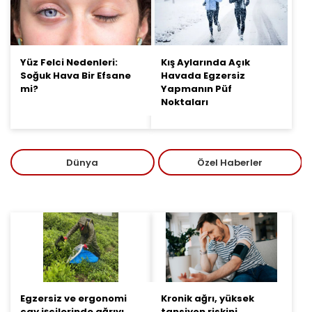
Yüz Felci Nedenleri:
Kış Aylarında Açık
Soğuk Hava Bir Efsane
Havada Egzersiz
mi?
Yapmanın Püf
Noktaları
Özel Haberler
Sağlık Politika
Egzersiz ve ergonomi
Kronik ağrı, yüksek
çay işçilerinde ağrıyı
tansiyon riskini