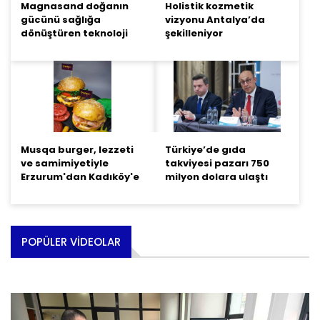
Magnasand doğanın
Holistik kozmetik
gücünü sağlığa
vizyonu Antalya’da
dönüştüren teknoloji
şekilleniyor
Musqa burger, lezzeti
Türkiye’de gıda
ve samimiyetiyle
takviyesi pazarı 750
Erzurum'dan Kadıköy'e
milyon dolara ulaştı
POPÜLER VIDEOLAR