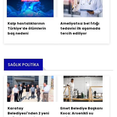
Kalp hastalıklarının
Ameliyatsız bel fıtığı
Türkiye’de ölümlerin
tedavisi ilk aşamada
baş nedeni
tercih ediliyor
SAĞLIK POLITIKA
Karatay
Emet Belediye Başkanı
Belediyesi'nden 2 yeni
Koca: Arsenikli su