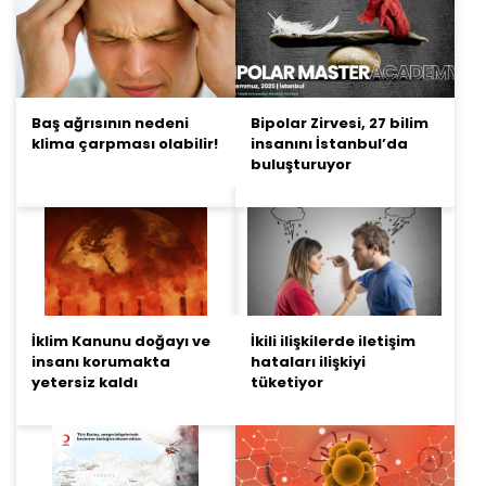
Baş ağrısının nedeni
Bipolar Zirvesi, 27 bilim
klima çarpması olabilir!
insanını İstanbul’da
buluşturuyor
İklim Kanunu doğayı ve
İkili ilişkilerde iletişim
insanı korumakta
hataları ilişkiyi
yetersiz kaldı
tüketiyor