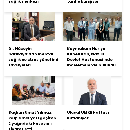
sağlık merkezi
tarihe karışıyor
Dr. Hüseyin
Kaymakam Huriye
Sarıkaya’dan mental
Küpeli Kan, Nazilli
sağlık ve stres yönetimi
Devlet Hastanesi'nde
tavsiyeleri
incelemelerde bulundu
Başkan Umut Yılmaz,
Ulusal UMKE Haftası
kalp ameliyatı geçiren
kutlanıyor
2 yaşındaki Hüseyin'i
ziyaret etti