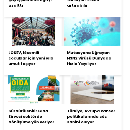
azalttı
artırabilir
LÖSEV, lösemili
Mutasyona Uğrayan
çocuklar için yeni yıla
H3N2 Virüsü Dünyada
umut taşıyor
Hızla Yayılıyor
Sürdürülebilir Gıda
Türkiye, Avrupa kanser
Zirvesi sektörde
politikalarında söz
dönüşüme yön veriyor
sahibi oluyor