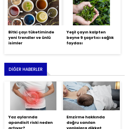
Bitki çayı tüketiminde
Yeşil çayın kalpten
yeni trendler ve ünlü
beyne 9 şaşırtıcı sağlık
isimler
faydası
DIĞER HABERLER
Yaz aylarında
Emzirme hakkında
apandisit riski neden
doğru sanılan
artıyor?
yanlışlara dikkat