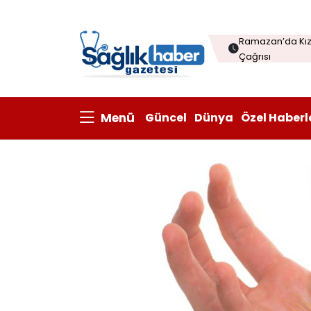
Menopozda Dil 
Ramazan’da Kızı
Çağrısı
Çorba sofraları
Kanatlı eti ihrac
Menü
Güncel
Dünya
Özel Haberl
Prisum Healthcare