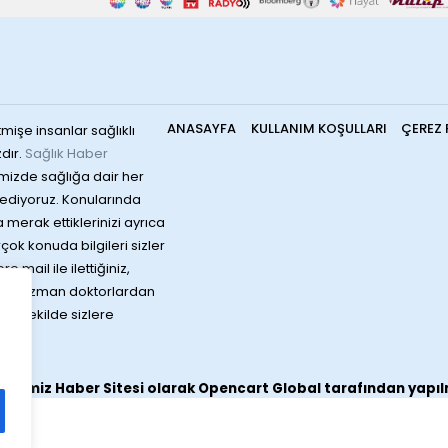
ANASAYFA
KULLANIM KOŞULLARI
ÇEREZ 
mişe insanlar sağlıklı
dır.
Sağlık Haber
mizde sağlığa dair her
ediyoruz. Konularında
merak ettiklerinizi ayrıca
irçok konuda bilgileri sizler
 mail ile ilettiğiniz,
rında uzman doktorlardan
bir şekilde sizlere
sitemiz
Haber Sitesi
olarak
Opencart Global
tarafından yapıl