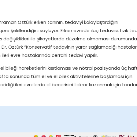
raman Öztürk erken tanının, tedaviyi kolaylaştırdığını
öre şekillendiğini söylüyor. Erken evrede ilaç tedavisi, fizik te
zı değişiklikleri ile şikayetlerde düzelme olmaması durumunda
. Dr. Öztürk “Konservatif tedavinin yarar sağlamadığı hastalar 
eri evre hastalarında cerrahi tedavi yapılır.
 el bileği hareketlerini kısıtlaması ve nötral pozisyonda üç haf
hafta sonunda tüm el ve el bilek aktivitelerine başlaması için
eridiği ileri evrelerde el becerisini tekrar kazanmak için tendo