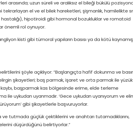
ri arasında; uzun süreli ve aralıksız el bileği bükülü pozisyon
 tekrarlayan el ve el bilek hareketleri, şişmanlık, hamilelikte sı
astalığı), hipotiroidi gibi hormonal bozukluklar ve romatoid
ar önemli rol oynuyor.
ngliyon kisti gibi tümoral yapıların basısı ya da kötü kaynamış
elirtilerini şöyle açıklıyor: “Başlangıçta hafif dokunma ve bası
elirgin şikayetleri; baş parmak, işaret ve orta parmak ile yüzük
 kaybı, başparmak kas bölgesinde erime, elde terleme
şma ile uykudan uyanmadır. ‘Gece uykudan uyanıyorum ve eli
ürüyorum’ gibi şikayetlerle başvuruyorlar.
 ve tutmada güçlük çektiklerini ve anahtarı tutamadıklarını,
lerini düşürdüğünü belirtiyorlar.”