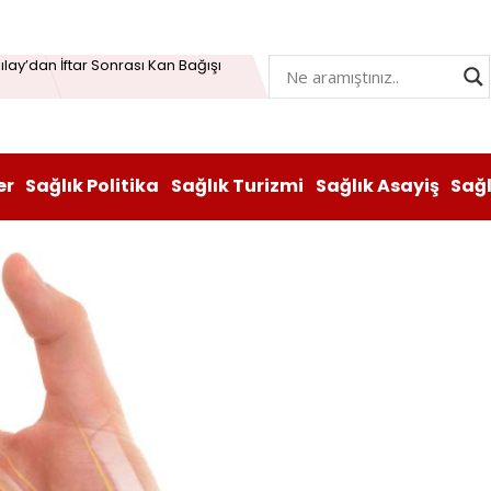
Öğrenme Beyni Genç Tutabiliyor
lay’dan İftar Sonrası Kan Bağışı
n hem lezzeti hem sağlığı oldu
atı durduruldu: Fiyat artışına tedbir
er
Sağlık Politika
Sağlık Turizmi
Sağlık Asayiş
Sağ
, Vitabiotics Türkiye’yi Satın Aldı