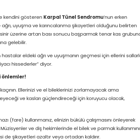
le kendini gösteren
Karpal Tünel Sendromu
’nun erken
e ağrı, uyuşma ve karıncalanma şikayetleri olduğunu belirten
; sinir üzerine artan bası sonucu başparmak tenar kas grubun
a gelebilir.
astalar eldeki ağrı ve uyuşmanın geçmesi için ellerini sallarl
iyacı hissederler” diyor.
i önlemler!
 kaçının. Ellerinizi ve el bileklerinizi zorlamayacak ama
eceği ve kasları güçlendireceği için koruyucu olacak,
ihazı (fare) kullanmanız, elinizin bükülü çalışmasını önleyerek
. Müzisyenler ve diş hekimlerinde el bilek ve parmak kullanımın
de şikayetleri azaltır veya ortadan kaldırır.