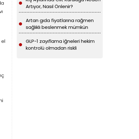
da
Artıyor, Nasıl Önlenir?
vı
Artan gıda fiyatlarına rağmen
sağlıklı beslenmek mümkün
 el
GLP-1 zayıflama iğneleri hekim
kontrolü olmadan riskli
nç
mi