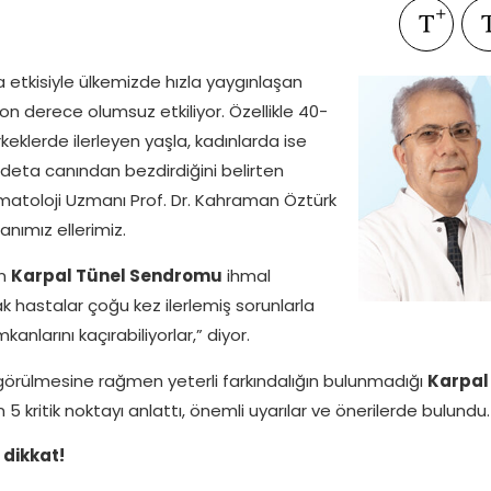
 etkisiyle ülkemizde hızla yaygınlaşan
son derece olumsuz etkiliyor. Özellikle 40-
rkeklerde ilerleyen yaşla, kadınlarda ise
adeta canından bezdirdiğini belirten
atoloji Uzmanı Prof. Dr. Kahraman Öztürk
nımız ellerimiz.
an
Karpal Tünel Sendromu
ihmal
 hastalar çoğu kez ilerlemiş sorunlarla
nlarını kaçırabiliyorlar,” diyor.
görülmesine rağmen yeterli farkındalığın bulunmadığı
Karpal
5 kritik noktayı anlattı, önemli uyarılar ve önerilerde bulundu.
 dikkat!