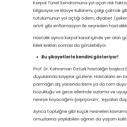
Karpal Tünel Sendromuna yol açan risk faktörle
bilgisayar ve klavye kullanımı, çalgı çalmak gibi
tutulumunun yol açtığı ödem, diyabet (şeker h
artrit gibi enflamasyon ile seyreden hastalıkl
Hastalık ayrıca karpal kanal içinde yer alan ga
bilek kırıkları sonrası da görülebiliyor.
Bu şikayetlerle kendini gösteriyor!
Prof. Dr. Kahraman Öztürk hastalığın başlıca b
duyularında kayıplar gözlenir. Hastaların en b
parmağın dış yarısında kısmi ya da tam duyu
bozukluğu ve gece ellerinde sızlama ve uyu
nereye koyacağımı şaşırıyorum’, ‘eşyaları düş
Ayrıca topluiğne gibi küçük nesneleri kavrama
omuzlarına yayılabilen ağrının da yaşam kalite