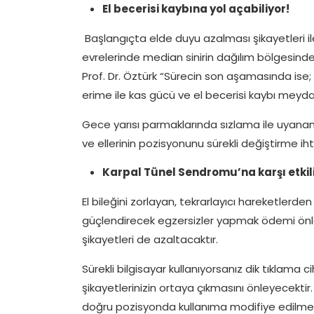
El becerisi kaybına yol açabiliyor!
Başlangıçta elde duyu azalması şikayetleri i
evrelerinde median sinirin dağılım bölgesind
Prof. Dr. Öztürk “Sürecin son aşamasında ise
erime ile kas gücü ve el becerisi kaybı meydan
Gece yarısı parmaklarında sızlama ile uyanan h
ve ellerinin pozisyonunu sürekli değiştirme iht
Karpal Tünel Sendromu’na karşı etkil
El bileğini zorlayan, tekrarlayıcı hareketlerden
güçlendirecek egzersizler yapmak ödemi önley
şikayetleri de azaltacaktır.
Sürekli bilgisayar kullanıyorsanız dik tıklama c
şikayetlerinizin ortaya çıkmasını önleyecektir
doğru pozisyonda kullanıma modifiye edilmesi 