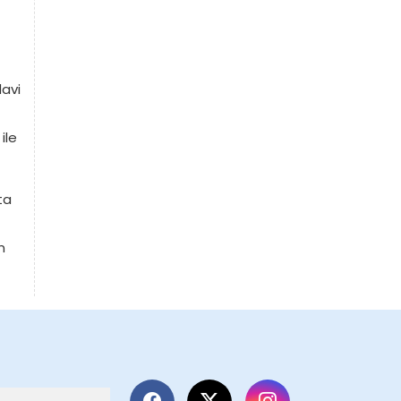
davi
ile
ta
n