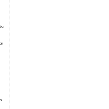
da
ar
ın