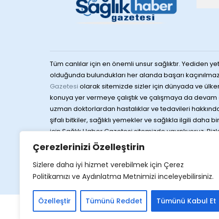
Tüm canlılar için en önemli unsur sağlıktır. Yediden yet
olduğunda bulundukları her alanda başarı kaçınılmaz
Gazetesi
olarak sitemizde sizler için dünyada ve ülke
konuya yer vermeye çalıştık ve çalışmaya da devam 
uzman doktorlardan hastalıklar ve tedavileri hakkında 
şifalı bitkiler, sağlıklı yemekler ve sağlıkla ilgili daha b
için Sağlık Haber Gazetesi sitemizde yayınlıyoruz. Bizlere
sağlığa dair merak ettiğiniz konuları da yine konula
Çerezlerinizi Özelleştirin
gelen yayınları Sağlık Haber Gazetesi sitemizden hızlı 
Sizlere daha iyi hizmet verebilmek için Çerez
ulaştırıyoruz. Sağlıklı günler dileklerimizle
Politikamızı ve Aydınlatma Metnimizi inceleyebilirsiniz.
Web 
Özelleştir
Tümünü Reddet
Tümünü Kabul Et