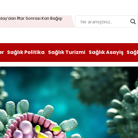
lay’dan İftar Sonrası Kan Bağışı
n hem lezzeti hem sağlığı oldu
atı durduruldu: Fiyat artışına tedbir
, Vitabiotics Türkiye’yi Satın Aldı
er
Sağlık Politika
Sağlık Turizmi
Sağlık Asayiş
Sağ