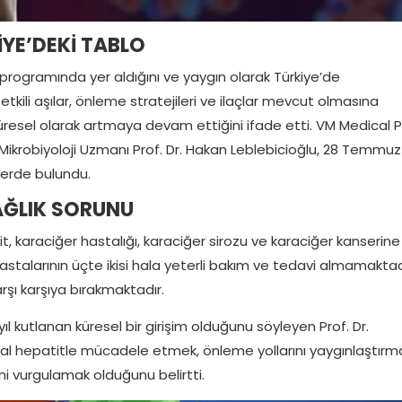
İYE’DEKİ TABLO
 programında yer aldığını ve yaygın olarak Türkiye’de
 etkili aşılar, önleme stratejileri ve ilaçlar mevcut olmasına
resel olarak artmaya devam ettiğini ifade etti. VM Medical P
Mikrobiyoloji Uzmanı Prof. Dr. Hakan Leblebicioğlu, 28 Temmuz
lerde bulundu.
SAĞLIK SORUNU
it, karaciğer hastalığı, karaciğer sirozu ve karaciğer kanserine
hastalarının üçte ikisi hala yeterli bakım ve tedavi almamaktad
arşı karşıya bırakmaktadır.
kutlanan küresel bir girişim olduğunu söyleyen Prof. Dr.
iral hepatitle mücadele etmek, önleme yollarını yaygınlaştırm
ni vurgulamak olduğunu belirtti.