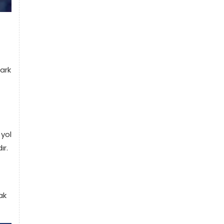
ark
 yol
ır.
ak