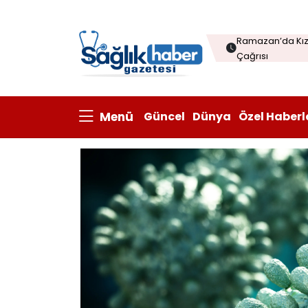
Ramazan’da Kızı
Çağrısı
Çorba sofraları
Kanatlı eti ihrac
Prisum Healthcare
Menü
Güncel
Dünya
Özel Haberl