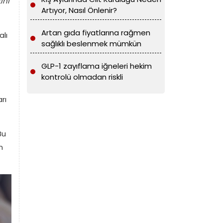
ını
Artıyor, Nasıl Önlenir?
Artan gıda fiyatlarına rağmen
alı
sağlıklı beslenmek mümkün
GLP-1 zayıflama iğneleri hekim
kontrolü olmadan riskli
rı
Bu
n