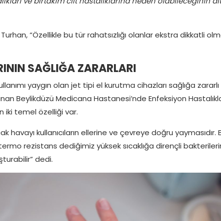
kları ve birtakım cilt hastalıklarına neden olabileceğinin alt
urhan, “Özellikle bu tür rahatsızlığı olanlar ekstra dikkatli olm
RININ SAĞLIĞA ZARARLARI
lanımı yaygın olan jet tipi el kurutma cihazları sağlığa zararlı
 bulunan Beylikdüzü Medicana Hastanesi’nde Enfeksiyon Hastalıkla
iki temel özelliği var.
ıcak havayı kullanıcıların ellerine ve çevreye doğru yaymasıdır. 
, termo rezistans dediğimiz yüksek sıcaklığa dirençli bakterileri
turabilir” dedi.