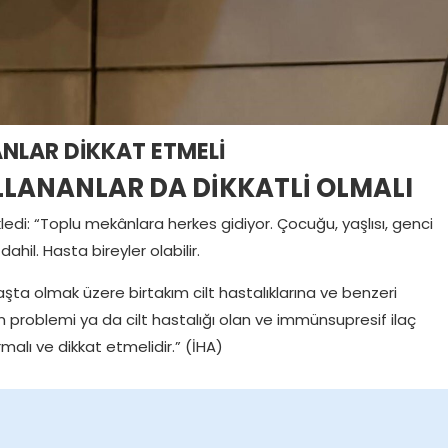
NLAR DİKKAT ETMELİ
LLANANLAR DA DİKKATLİ OLMALI
kledi: “Toplu mekânlara herkes gidiyor. Çocuğu, yaşlısı, genci
hil. Hasta bireyler olabilir.
aşta olmak üzere birtakım cilt hastalıklarına ve benzeri
m problemi ya da cilt hastalığı olan ve immünsupresif ilaç
alı ve dikkat etmelidir.” (İHA)