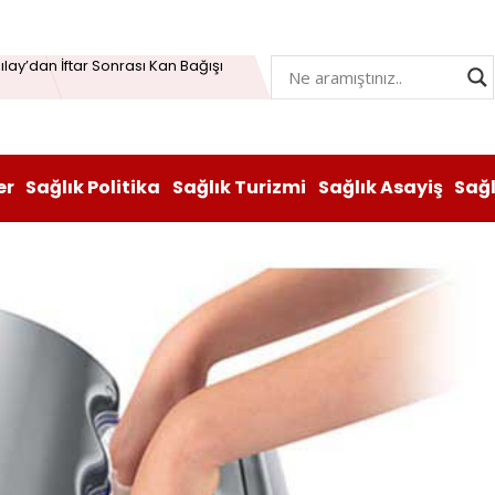
Öğrenme Beyni Genç Tutabiliyor
lay’dan İftar Sonrası Kan Bağışı
n hem lezzeti hem sağlığı oldu
atı durduruldu: Fiyat artışına tedbir
er
Sağlık Politika
Sağlık Turizmi
Sağlık Asayiş
Sağ
, Vitabiotics Türkiye’yi Satın Aldı