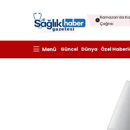
Menopozda Dil 
Ramazan’da Kızı
Çağrısı
Çorba sofraları
Kanatlı eti ihrac
Menü
Güncel
Dünya
Özel Haberl
Prisum Healthcare