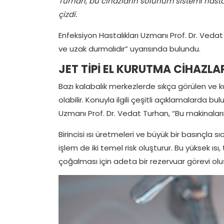
Turhan, bu cihazların solunum sistemi hastalı
çizdi.
Enfeksiyon Hastalıkları Uzmanı Prof. Dr. Vedat T
ve uzak durmalıdır” uyarısında bulundu.
JET TİPİ EL KURUTMA CİHAZLA
Bazı kalabalık merkezlerde sıkça görülen ve kul
olabilir. Konuyla ilgili çeşitli açıklamalarda
Uzmanı Prof. Dr. Vedat Turhan, “Bu makinaların 
Birincisi ısı üretmeleri ve büyük bir basınçla s
işlem de iki temel risk oluşturur. Bu yüksek ısı
çoğalması için adeta bir rezervuar görevi oluş