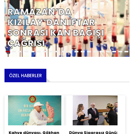
RAMAZAN’DA
KIZILAY’DAN İFTAR
SONRASI KAN BAĞIŞI
ÇAĞRISI
ÖZEL HABERLER
Kahve dünyası, Gökhan
Dünya Sigarasız Günü: