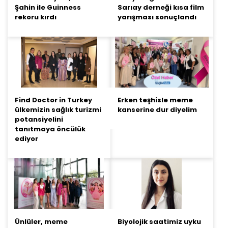
Şahin ile Guinness
Sarıay derneği kısa film
rekoru kırdı
yarışması sonuçlandı
Find Doctor in Turkey
Erken teşhisle meme
ülkemizin sağlık turizmi
kanserine dur diyelim
potansiyelini
tanıtmaya öncülük
ediyor
Ünlüler, meme
Biyolojik saatimiz uyku