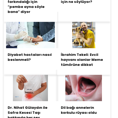
farkındalığı için
için ne söylüyor?
“pembe ayna söyle
bana” diyor
Diyabet hastaları nasıl
İbrahim Tekeli: Evcil
beslenmeli?
hayvanı olanlar Meme
tümörüne dikkat
Dr. Nihat Gülaydın ile
Dil bağı annelerin
Safra Kesesi Taşı
korkulu rüyası oldu
hakkında her şey