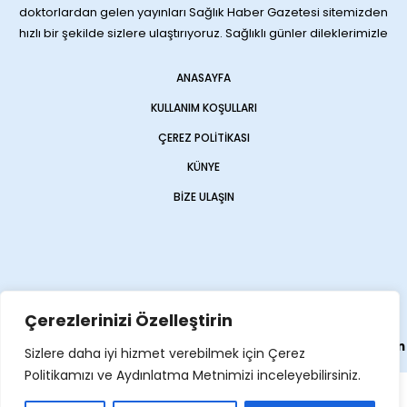
doktorlardan gelen yayınları Sağlık Haber Gazetesi sitemizden
hızlı bir şekilde sizlere ulaştırıyoruz. Sağlıklı günler dileklerimizle
ANASAYFA
KULLANIM KOŞULLARI
ÇEREZ POLITIKASI
KÜNYE
BIZE ULAŞIN
Çerezlerinizi Özelleştirin
Web sitemiz
Haber Sitesi
olarak
Opencart Global
tarafından
Sizlere daha iyi hizmet verebilmek için Çerez
yapılmıştır
Politikamızı ve Aydınlatma Metnimizi inceleyebilirsiniz.