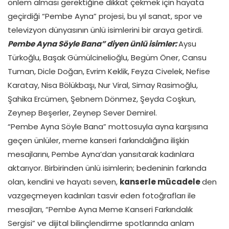
önlem alması gerektiğine dikkat çekmek için hayata
geçirdiği “Pembe Ayna” projesi, bu yıl sanat, spor ve
televizyon dünyasının ünlü isimlerini bir araya getirdi.
Pembe Ayna Söyle Bana” diyen ünlü isimler:
Aysu
Türkoğlu, Başak Gümülcinelioğlu, Begüm Öner, Cansu
Tuman, Dicle Doğan, Evrim Keklik, Feyza Civelek, Nefise
Karatay, Nisa Bölükbaşı, Nur Viral, Simay Rasimoğlu,
Şahika Ercümen, Şebnem Dönmez, Şeyda Coşkun,
Zeynep Beşerler, Zeynep Sever Demirel.
“Pembe Ayna Söyle Bana” mottosuyla ayna karşısına
geçen ünlüler, meme kanseri farkındalığına ilişkin
mesajlarını, Pembe Ayna’dan yansıtarak kadınlara
aktarıyor. Birbirinden ünlü isimlerin; bedeninin farkında
olan, kendini ve hayatı seven,
kanserle mücadele
den
vazgeçmeyen kadınları tasvir eden fotoğrafları ile
mesajları, “Pembe Ayna Meme Kanseri Farkındalık
Sergisi” ve dijital bilinçlendirme spotlarında anlam