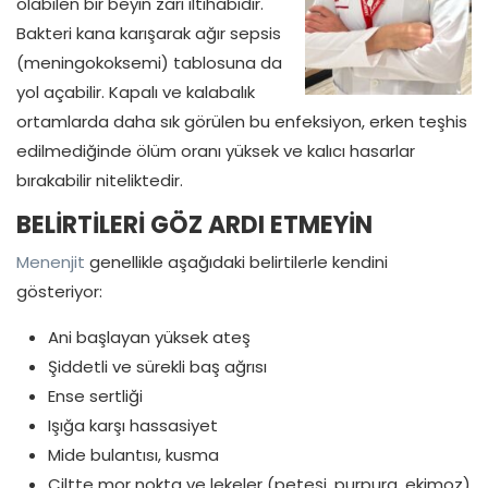
olabilen bir beyin zarı iltihabıdır.
Bakteri kana karışarak ağır sepsis
(meningokoksemi) tablosuna da
yol açabilir. Kapalı ve kalabalık
ortamlarda daha sık görülen bu enfeksiyon, erken teşhis
edilmediğinde ölüm oranı yüksek ve kalıcı hasarlar
bırakabilir niteliktedir.
BELİRTİLERİ GÖZ ARDI ETMEYİN
Menenjit
genellikle aşağıdaki belirtilerle kendini
gösteriyor:
Ani başlayan yüksek ateş
Şiddetli ve sürekli baş ağrısı
Ense sertliği
Işığa karşı hassasiyet
Mide bulantısı, kusma
Ciltte mor nokta ve lekeler (peteşi, purpura, ekimoz)