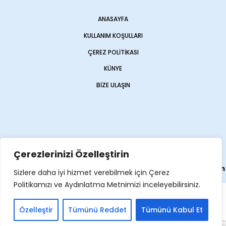
ANASAYFA
KULLANIM KOŞULLARI
ÇEREZ POLITIKASI
KÜNYE
BIZE ULAŞIN
Çerezlerinizi Özelleştirin
Web sitemiz
Haber Sitesi
olarak
Opencart Global
tarafından
Sizlere daha iyi hizmet verebilmek için Çerez
yapılmıştır
Politikamızı ve Aydınlatma Metnimizi inceleyebilirsiniz.
Özelleştir
Tümünü Reddet
Tümünü Kabul Et