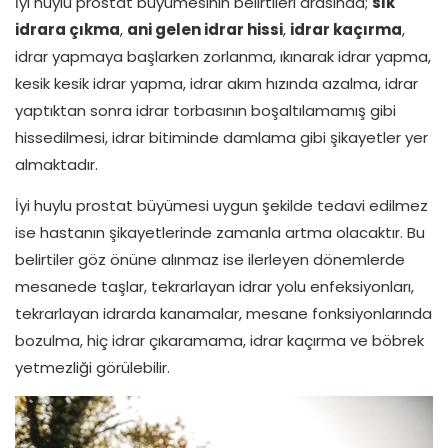
İyi huylu prostat büyümesinin belirtileri arasında;
sık
idrara çıkma
,
ani gelen idrar hissi
,
idrar kaçırma
,
idrar yapmaya başlarken zorlanma, ıkınarak idrar yapma,
kesik kesik idrar yapma, idrar akım hızında azalma, idrar
yaptıktan sonra idrar torbasının boşaltılamamış gibi
hissedilmesi, idrar bitiminde damlama gibi şikayetler yer
almaktadır.
İyi huylu prostat büyümesi uygun şekilde tedavi edilmez
ise hastanın şikayetlerinde zamanla artma olacaktır. Bu
belirtiler göz önüne alınmaz ise ilerleyen dönemlerde
mesanede taşlar, tekrarlayan idrar yolu enfeksiyonları,
tekrarlayan idrarda kanamalar, mesane fonksiyonlarında
bozulma, hiç idrar çıkaramama, idrar kaçırma ve böbrek
yetmezliği görülebilir.