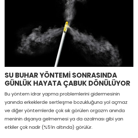
SU BUHAR YÖNTEMİ SONRASINDA
GÜNLÜK HAYATA ÇABUK DÖNÜLÜYOR
Bu yöntem idrar yapma problemlerini gidermesinin
yanında erkeklerde sertleşme bozukluğuna yol açmaz
ve diğer yöntemlerde çok sık görülen orgazm anında
meninin dışarıya gelmemesi ya da azalması gibi yan
etkiler çok nadir (%5’in altında) görülür.