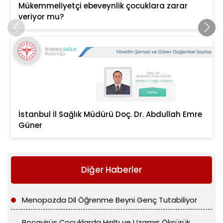
Mükemmeliyetçi ebeveynlik çocuklara zarar
veriyor mu?
İstanbul İl Sağlık Müdürü Doç. Dr. Abdullah Emre
Güner
Diğer Haberler
Menopozda Dil Öğrenme Beyni Genç Tutabiliyor
Bocavirüs Çocuklarda Hırıltı ve Uzamış Öksürük