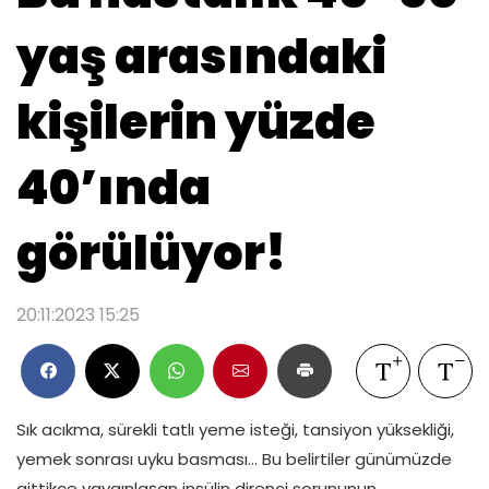
yaş arasındaki
kişilerin yüzde
40’ında
görülüyor!
20:11:2023 15:25
Sık acıkma, sürekli tatlı yeme isteği, tansiyon yüksekliği,
yemek sonrası uyku basması… Bu belirtiler günümüzde
gittikçe yaygınlaşan insülin direnci sorununun