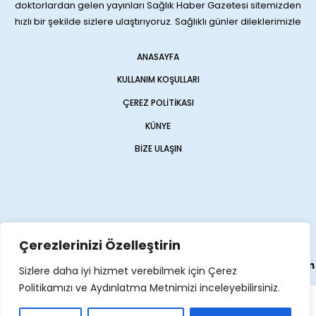
doktorlardan gelen yayınları Sağlık Haber Gazetesi sitemizden
hızlı bir şekilde sizlere ulaştırıyoruz. Sağlıklı günler dileklerimizle
ANASAYFA
KULLANIM KOŞULLARI
ÇEREZ POLITIKASI
KÜNYE
BIZE ULAŞIN
Çerezlerinizi Özelleştirin
Web sitemiz
Haber Sitesi
olarak
Opencart Global
tarafından
Sizlere daha iyi hizmet verebilmek için Çerez
yapılmıştır
Politikamızı ve Aydınlatma Metnimizi inceleyebilirsiniz.