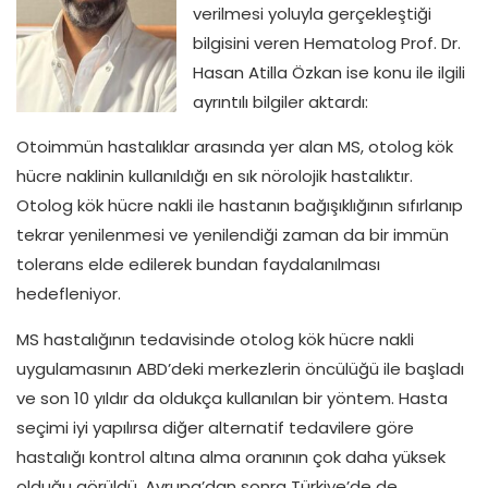
verilmesi yoluyla gerçekleştiği
bilgisini veren Hematolog Prof. Dr.
Hasan Atilla Özkan ise konu ile ilgili
ayrıntılı bilgiler aktardı:
Otoimmün hastalıklar arasında yer alan MS, otolog kök
hücre naklinin kullanıldığı en sık nörolojik hastalıktır.
Otolog kök hücre nakli ile hastanın bağışıklığının sıfırlanıp
tekrar yenilenmesi ve yenilendiği zaman da bir immün
tolerans elde edilerek bundan faydalanılması
hedefleniyor.
MS hastalığının tedavisinde otolog kök hücre nakli
uygulamasının ABD’deki merkezlerin öncülüğü ile başladı
ve son 10 yıldır da oldukça kullanılan bir yöntem. Hasta
seçimi iyi yapılırsa diğer alternatif tedavilere göre
hastalığı kontrol altına alma oranının çok daha yüksek
olduğu görüldü. Avrupa’dan sonra Türkiye’de de