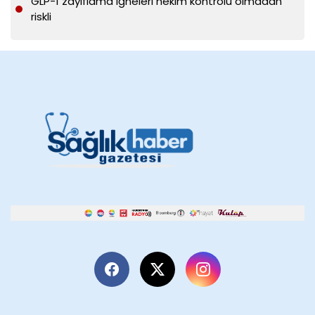
GLP-1 zayıflama iğneleri hekim kontrolü olmadan
riskli