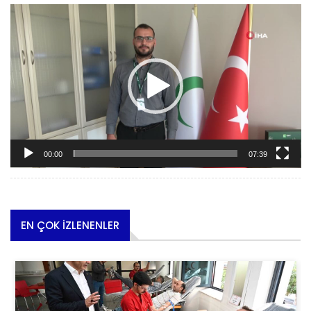
Video oynatıcı
00:00
07:39
EN ÇOK İZLENENLER