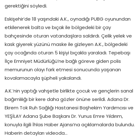
gerektiğini söyledi.
Eskişehir’de 18 yaşındaki A.K., oynadığı PUBG oyunundan
etkilenerek balta ve bıçak ile bölgedeki bir çay
bahçesinde oturan vatandaşlara saldırdı. Çelik yelek ve
kask giyerek yüzünü maske ile gizleyen A.K., bölgedeki
çay ocağında oturan 5 kişiyi bıçakla yaraladı. Tepebaşı
İlçe Emniyet Müdürlüğü’ne bağlı göreve giden polis
memurunun olayı fark etmesi sonucunda yaşanan
kovalamacayla şüpheli yakalandı.
A.K.’nin yaptığı vahşetle birlikte çocuk ve gençlerin sanal
bağımlılığı bir kere daha gözler önüne serildi. Adana Dr.
Ekrem Tok Ruh Sağlığı Hastanesi Başhekim Yardımcısı ve
YEŞİLAY Adana Şube Başkanı Dr. Yunus Emre Yıldırım,
konuyla ilgili İhlas Haber Ajansı’na açıklamalarda bulundu.
Haberin detayları videoda…