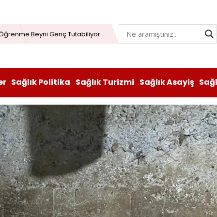
Öğrenme Beyni Genç Tutabiliyor
lay’dan İftar Sonrası Kan Bağışı
n hem lezzeti hem sağlığı oldu
atı durduruldu: Fiyat artışına tedbir
er
Sağlık Politika
Sağlık Turizmi
Sağlık Asayiş
Sağ
, Vitabiotics Türkiye’yi Satın Aldı