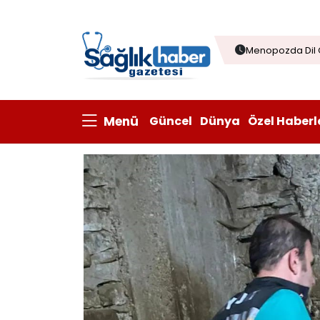
Menopozda Dil 
Ramazan’da Kızı
Çağrısı
Çorba sofraları
Kanatlı eti ihrac
Menü
Güncel
Dünya
Özel Haberl
Prisum Healthcare