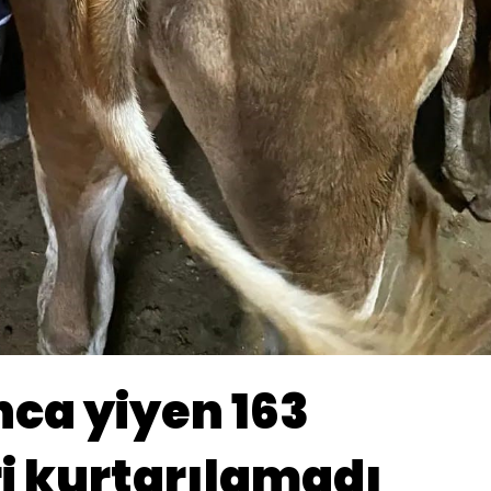
ca yiyen 163
i kurtarılamadı