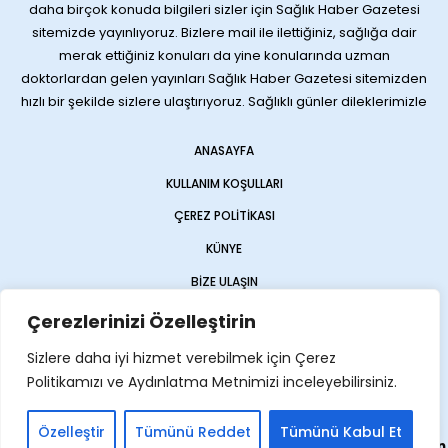
daha birçok konuda bilgileri sizler için Sağlık Haber Gazetesi
sitemizde yayınlıyoruz. Bizlere mail ile ilettiğiniz, sağlığa dair
merak ettiğiniz konuları da yine konularında uzman
doktorlardan gelen yayınları Sağlık Haber Gazetesi sitemizden
hızlı bir şekilde sizlere ulaştırıyoruz. Sağlıklı günler dileklerimizle
ANASAYFA
KULLANIM KOŞULLARI
ÇEREZ POLITIKASI
KÜNYE
BIZE ULAŞIN
Çerezlerinizi Özelleştirin
Sizlere daha iyi hizmet verebilmek için Çerez
Politikamızı ve Aydınlatma Metnimizi inceleyebilirsiniz.
Özelleştir
Tümünü Reddet
Tümünü Kabul Et
Web sitemiz
Haber Sitesi
olarak
Opencart Global
tarafından