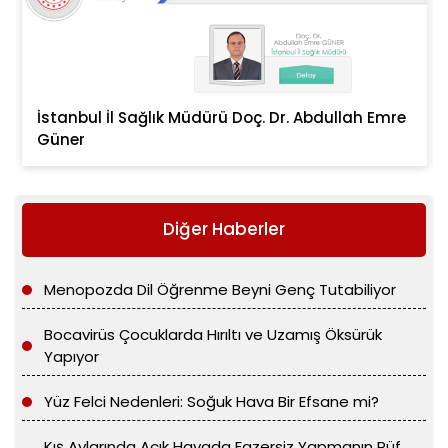
İstanbul İl Sağlık Müdürü Doç. Dr. Abdullah Emre
Güner
Diğer Haberler
Menopozda Dil Öğrenme Beyni Genç Tutabiliyor
Bocavirüs Çocuklarda Hırıltı ve Uzamış Öksürük
Yapıyor
Yüz Felci Nedenleri: Soğuk Hava Bir Efsane mi?
Kış Aylarında Açık Havada Egzersiz Yapmanın Püf