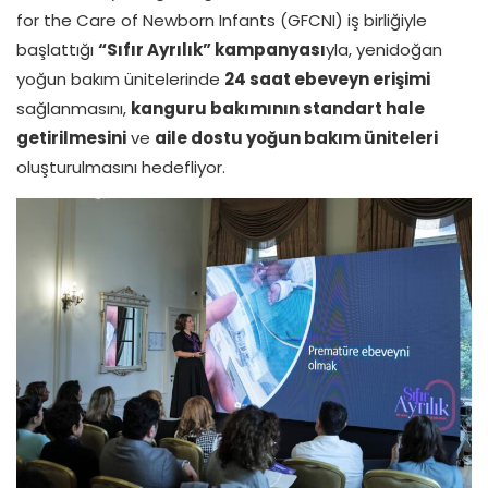
for the Care of Newborn Infants (GFCNI) iş birliğiyle
başlattığı
“Sıfır Ayrılık” kampanyası
yla, yenidoğan
yoğun bakım ünitelerinde
24 saat ebeveyn erişimi
sağlanmasını,
kanguru bakımının standart hale
getirilmesini
ve
aile dostu yoğun bakım üniteleri
oluşturulmasını hedefliyor.