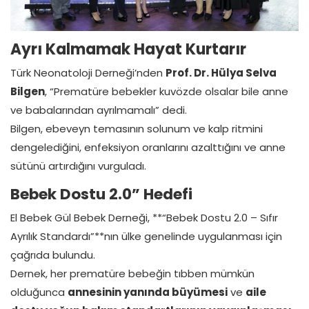
Ayrı Kalmamak Hayat Kurtarır
Türk Neonatoloji Derneği’nden
Prof. Dr. Hülya Selva
Bilgen
, “Prematüre bebekler kuvözde olsalar bile anne
ve babalarından ayrılmamalı” dedi.
Bilgen, ebeveyn temasının solunum ve kalp ritmini
dengelediğini, enfeksiyon oranlarını azalttığını ve anne
sütünü artırdığını vurguladı.
Bebek Dostu 2.0” Hedefi
El Bebek Gül Bebek Derneği, **“Bebek Dostu 2.0 – Sıfır
Ayrılık Standardı”**nın ülke genelinde uygulanması için
çağrıda bulundu.
Dernek, her prematüre bebeğin tıbben mümkün
olduğunca
annesinin yanında büyümesi
ve
aile