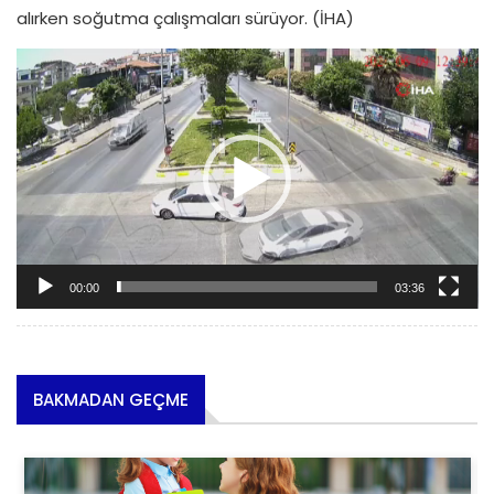
alırken soğutma çalışmaları sürüyor. (İHA)
Video oynatıcı
00:00
03:36
BAKMADAN GEÇME