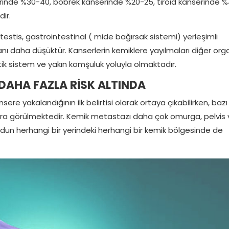
rinde %30-40, böbrek kanserinde %20-25, tiroid kanserinde 
ir.
stis, gastrointestinal ( mide bağırsak sistemi) yerleşimli
ı daha düşüktür. Kanserlerin kemiklere yayılmaları diğer org
ik sistem ve yakın komşuluk yoluyla olmaktadır.
DAHA FAZLA RİSK ALTINDA
ere yakalandığının ilk belirtisi olarak ortaya çıkabilirken, bazı
nra görülmektedir. Kemik metastazı daha çok omurga, pelvis 
dun herhangi bir yerindeki herhangi bir kemik bölgesinde de