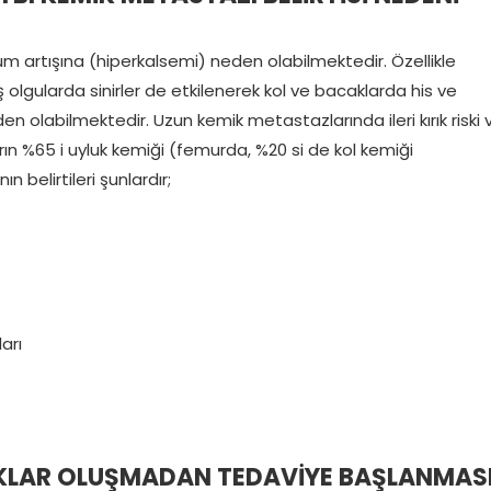
m artışına (hiperkalsemi) neden olabilmektedir. Özellikle
lgularda sinirler de etkilenerek kol ve bacaklarda his ve
a neden olabilmektedir. Uzun kemik metastazlarında ileri kırık riski 
arın %65 i uyluk kemiği (femurda, %20 si de kol kemiği
belirtileri şunlardır;
arı
RIKLAR OLUŞMADAN TEDAVİYE BAŞLANMAS