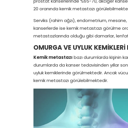
prostat kanserlerinde %65-70, akciğer kanse
20 oranında kemik metastazı görülebilmekted
Serviks (rahim ağzı), endometrium, mesane, te
kanserlerde ise kemik metastazı görülme oran
metastazlarında olduğu gibi damarlar, lenfat
OMURGA VE UYLUK KEMİKLERİ 
Kemik metastazı
bazı durumlarda kişinin kans
durumlarda da kanser tedavisinden yıllar so
uyluk kemiklerinde görülmektedir. Ancak vücu
kemik metastazı görülebilmektedir.