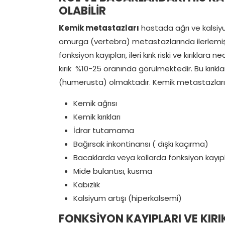
OLABİLİR
Kemik metastazları
hastada ağrı ve kalsiyu
omurga (vertebra) metastazlarında ilerlemiş o
fonksiyon kayıpları, ileri kırık riski ve kırıklar
kırık %10-25 oranında görülmektedir. Bu kırıkl
(humerusta) olmaktadır. Kemik metastazlarının 
Kemik ağrısı
Kemik kırıkları
İdrar tutamama
Bağırsak inkontinansı ( dışkı kaçırma)
Bacaklarda veya kollarda fonksiyon kayıpl
Mide bulantısı, kusma
Kabızlık
Kalsiyum artışı (hiperkalsemi)
FONKSİYON KAYIPLARI VE KI