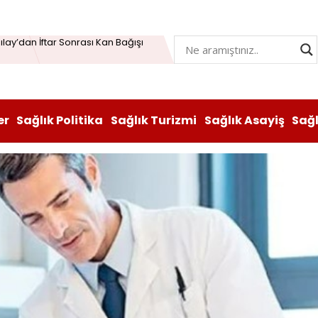
Öğrenme Beyni Genç Tutabiliyor
lay’dan İftar Sonrası Kan Bağışı
n hem lezzeti hem sağlığı oldu
atı durduruldu: Fiyat artışına tedbir
er
Sağlık Politika
Sağlık Turizmi
Sağlık Asayiş
Sağ
, Vitabiotics Türkiye’yi Satın Aldı