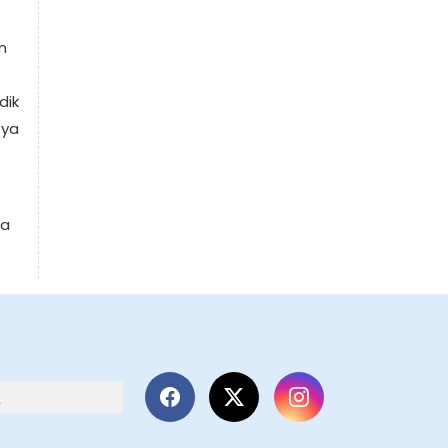
n
dik
 ya
da