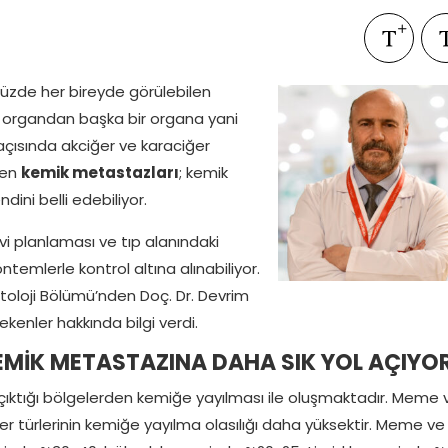
üzde her bireyde görülebilen
u organdan başka bir organa yani
 açısında akciğer ve karaciğer
len
kemik metastazları
; kemik
ndini belli edebiliyor.
i planlaması ve tıp alanındaki
ntemlerle kontrol altına alınabiliyor.
toloji Bölümü’nden Doç. Dr. Devrim
rekenler hakkında bilgi verdi.
EMİK METASTAZINA DAHA SIK YOL AÇIYO
çıktığı bölgelerden kemiğe yayılması ile oluşmaktadır. Meme 
r türlerinin kemiğe yayılma olasılığı daha yüksektir. Meme ve