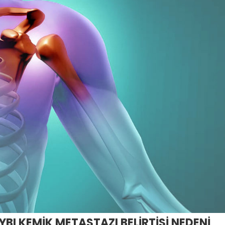
BI KEMİK METASTAZI BELİRTİSİ NEDENİ