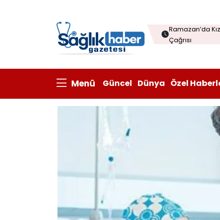
Menopozda Dil 
Ramazan’da Kızı
Çağrısı
Çorba sofraları
Kanatlı eti ihrac
Menü
Güncel
Dünya
Özel Haberl
Prisum Healthcare