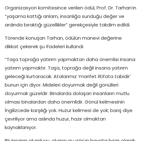
Organizasyon komitesince verilen ödül, Prof. Dr. Tarhan’ın
“yaşama kattığı anlam, insanlığa sunduğu değer ve
ardında bıraktığı güzellikler” gerekçesiyle takdim edildi.
Törende konuşan Tarhan, ödülün manevi değerine
dikkat çekerek şu ifadeleri kullandı:
“Taşa toprağa yatırım yapmaktan daha önemlisi insana
yatırım yapmaktır. Taşa, toprağa değil insana yatırım
geleceği kurtaracak. Atalarımız ‘marifet iltifata tabidir’
bunun için diyor. Mideleri doyurmak değil gönülleri
doyurmak güzeldir. Binalarda dolaşan insanların mutlu
olması binalardan daha önemlidir. Gönül kelimesinin
İngilizcede karşılığı yok. Huzur kelimesi de yok; barış diye
çevriliyor ama aslında huzur, hazır olmaktan
kaynaklanıyor.
Bir insanın olumluyu, olumsuzu görüp hayata hazır olarak