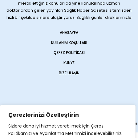
merak ettiğiniz konuları da yine konularında uzman
doktorlardan gelen yayınları Sağlık Haber Gazetesi sitemizden
hızlı bir şekilde sizlere ulaştırıyoruz. Sağlıklı günler dileklerimizle
ANASAYFA
KULLANIM KOŞULLARI
ÇEREZ POLITIKASI
KÜNYE
BIZE ULAŞIN
Çerezlerinizi Özelleştirin
Web sitemiz
Haber Sitesi
olarak
Opencart Global
tarafından
Sizlere daha iyi hizmet verebilmek için Çerez
yapılmıştır
Politikamızı ve Aydınlatma Metnimizi inceleyebilirsiniz.