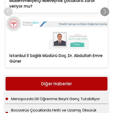
Mükemmeliyetçi ebeveynlik çocuklara zarar
veriyor mu?
İstanbul İl Sağlık Müdürü Doç. Dr. Abdullah Emre
Güner
Diğer Haberler
Menopozda Dil Öğrenme Beyni Genç Tutabiliyor
Bocavirüs Çocuklarda Hırıltı ve Uzamış Öksürük