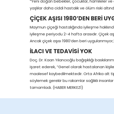
“Yeni doğan bebekler, çocuklar, hamileler ve alt
yaşlılar daha ciddi hastalık ve ölüm riski altında
ÇİÇEK AŞISI 1980’DEN BERİ U
Maymun çiçeği hastalığında iyileşme hakkında
iyileşme periyodu 2-4 hafta arasıdır. Çiçek a
Ancak çiçek aşısı 1980’den beri uygulanmıyor,
İLACI VE TEDAVİSİ YOK
Doç. Dr. Kaan Yılancıoğlu bağışıklığı baskılanm
işaret ederek, “Genel olarak hastalanan kişil
maalesef kaybedilmektedir. Orta Afrika alt ti
söylemek gerekir bu rakamlar sağlıklı insanlar i
tamamladı. (HABER MERKEZİ)