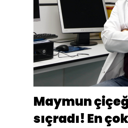
Maymun çiçeği
sıçradı! En çok