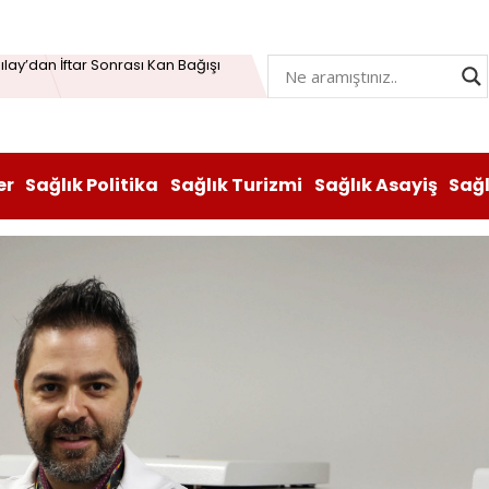
Öğrenme Beyni Genç Tutabiliyor
lay’dan İftar Sonrası Kan Bağışı
n hem lezzeti hem sağlığı oldu
atı durduruldu: Fiyat artışına tedbir
er
Sağlık Politika
Sağlık Turizmi
Sağlık Asayiş
Sağ
, Vitabiotics Türkiye’yi Satın Aldı