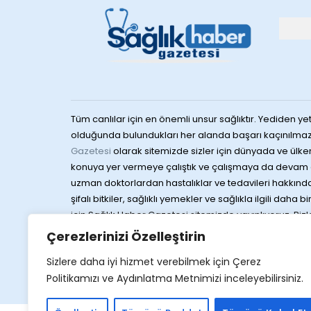
Tüm canlılar için en önemli unsur sağlıktır. Yediden yet
olduğunda bulundukları her alanda başarı kaçınılmaz
Gazetesi
olarak sitemizde sizler için dünyada ve ülke
konuya yer vermeye çalıştık ve çalışmaya da devam 
uzman doktorlardan hastalıklar ve tedavileri hakkında 
şifalı bitkiler, sağlıklı yemekler ve sağlıkla ilgili daha b
için Sağlık Haber Gazetesi sitemizde yayınlıyoruz. Bizlere
sağlığa dair merak ettiğiniz konuları da yine konula
Çerezlerinizi Özelleştirin
gelen yayınları Sağlık Haber Gazetesi sitemizden hızlı 
Sizlere daha iyi hizmet verebilmek için Çerez
ulaştırıyoruz. Sağlıklı günler dileklerimizle
Politikamızı ve Aydınlatma Metnimizi inceleyebilirsiniz.
Web 