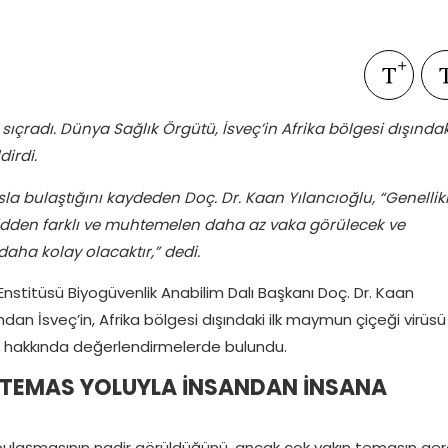
sıçradı. Dünya Sağlık Örgütü, İsveç’in Afrika bölgesi dışındak
irdi.
la bulaştığını kaydeden Doç. Dr. Kaan Yılancıoğlu, “Genellik
ovidden farklı ve muhtemelen daha az vaka görülecek ve
daha kolay olacaktır,” dedi.
r Enstitüsü Biyogüvenlik Anabilim Dalı Başkanı Doç. Dr. Kaan
dan İsveç’in, Afrika bölgesi dışındaki ilk maymun çiçeği virüsü
k hakkında değerlendirmelerde bulundu.
N TEMAS YOLUYLA İNSANDAN İNSANA
bulaşmasının nadir görüldüğünü, ancak çok yakın temasın gere