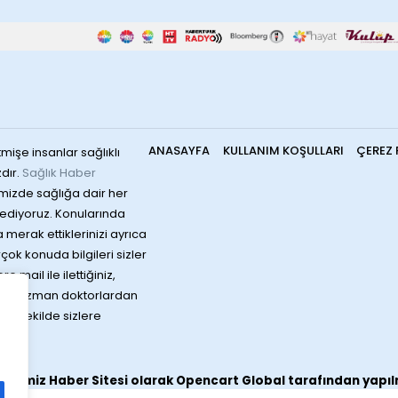
ANASAYFA
KULLANIM KOŞULLARI
ÇEREZ 
mişe insanlar sağlıklı
dır.
Sağlık Haber
mizde sağlığa dair her
ediyoruz. Konularında
merak ettiklerinizi ayrıca
irçok konuda bilgileri sizler
 mail ile ilettiğiniz,
rında uzman doktorlardan
bir şekilde sizlere
sitemiz
Haber Sitesi
olarak
Opencart Global
tarafından yapıl