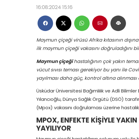
16:08:2024 15:16
Maymun çiçeği virüsü Afrika kıtasının dışına 
ilk maymun çiçeği vakasını doğruladığını bild
Maymun çiçeği
hastalığının çok yakın temas
vücut sıvısı teması gerekiyor bu yanı ile C
yayılması daha güç, kontrol altına alınması 
Üsküdar Üniversitesi Bağımlılık ve Adli Bilimle
Yılancıoğlu, Dünya Sağlık Örgütü (DSÖ) tarafın
(Mpox) vakasını doğrulaması üzerine hastalı
MPOX, ENFEKTE KİŞİYLE YAKI
YAYILIYOR
Maymun çiçeği hastalığının solunum yolu ile 