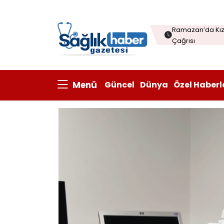
Menopozda Dil 
Ramazan’da Kızı
Çağrısı
Çorba sofraları
Kanatlı eti ihrac
Menü
Güncel
Dünya
Özel Haberl
Prisum Healthcare