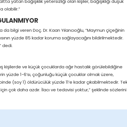
ta yatan bağışıklık yetersizliği olan kişiler, bağışıklığı düşük
 olabilir.”
YGULANMIYOR
 da bilgi veren Doç. Dr. Kaan Yılancıoğlu, “Maymun çiçeğinin
şısının yüzde 85 kadar koruma sağlayacağını bildirilmektedir.
” dedi.
ış kişilerde ve küçük çocuklarda ağır hastalık görülebildiğine
erin yüzde 1-6’sı, çoğunluğu küçük çocuklar olmak üzere,
pinde (soy 1) öldürücülük yüzde 11’e kadar çıkabilmektedir. Te
çin çok daha azdır. İlacı ve tedavisi yoktur,” şeklinde sözlerini