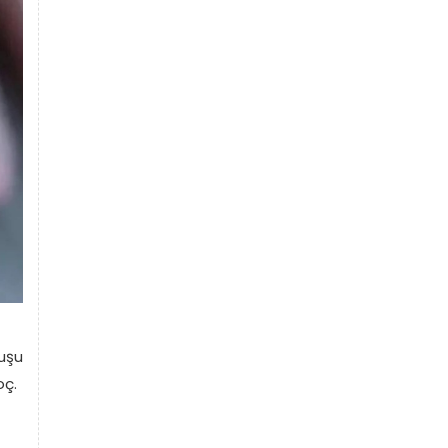
suşu
oç.