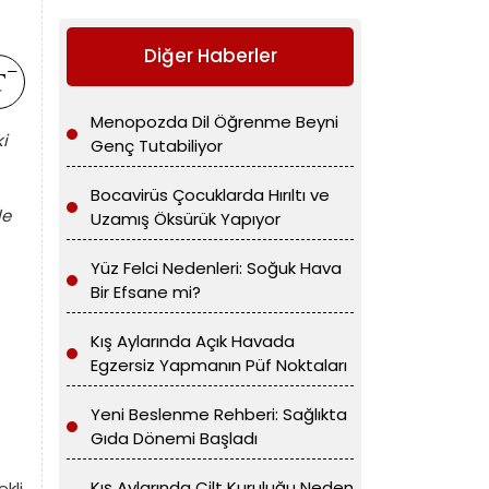
Diğer Haberler
Menopozda Dil Öğrenme Beyni
i
Genç Tutabiliyor
Bocavirüs Çocuklarda Hırıltı ve
le
Uzamış Öksürük Yapıyor
Yüz Felci Nedenleri: Soğuk Hava
Bir Efsane mi?
Kış Aylarında Açık Havada
Egzersiz Yapmanın Püf Noktaları
Yeni Beslenme Rehberi: Sağlıkta
Gıda Dönemi Başladı
Kış Aylarında Cilt Kuruluğu Neden
kli