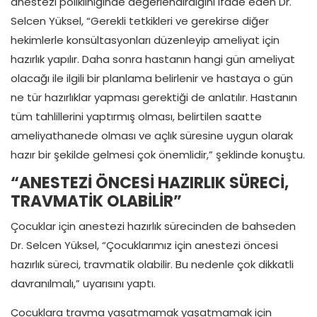
anestezi polikliniğinde değerlendirdiğini ifade eden Dr.
Selcen Yüksel, “Gerekli tetkikleri ve gerekirse diğer
hekimlerle konsültasyonları düzenleyip ameliyat için
hazırlık yapılır. Daha sonra hastanın hangi gün ameliyat
olacağı ile ilgili bir planlama belirlenir ve hastaya o gün
ne tür hazırlıklar yapması gerektiği de anlatılır. Hastanın
tüm tahlillerini yaptırmış olması, belirtilen saatte
ameliyathanede olması ve açlık süresine uygun olarak
hazır bir şekilde gelmesi çok önemlidir,” şeklinde konuştu.
“ANESTEZİ ÖNCESİ HAZIRLIK SÜRECİ,
TRAVMATİK OLABİLİR”
Çocuklar için anestezi hazırlık sürecinden de bahseden
Dr. Selcen Yüksel, “Çocuklarımız için anestezi öncesi
hazırlık süreci, travmatik olabilir. Bu nedenle çok dikkatli
davranılmalı,” uyarısını yaptı.
Çocuklara travma yaşatmamak yaşatmamak için