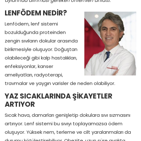
aylarında alınması gereken önlemleri anlattı.
LENFÖDEM NEDİR?
Lenfödem, lenf sistemi
bozulduğunda proteinden
zengin sıvıların dokular arasında
birikmesiyle oluşuyor. Doğuştan
olabileceği gibi kalp hastalıkları,
enfeksiyonlar, kanser
ameliyatları, radyoterapi,
travmalar ve yaygın varisler de neden olabiliyor.
YAZ SICAKLARINDA ŞİKAYETLER
ARTIYOR
Sıcak hava, damarları genişletip dokulara sıvı sızmasını
artırıyor. Lenf sistemi bu sıvıyı toplayamazsa ödem
oluşuyor. Yüksek nem, terleme ve cilt yaralanmaları da
durumu kötüleştirebiliyor. Obezite, uzun süre ayakta