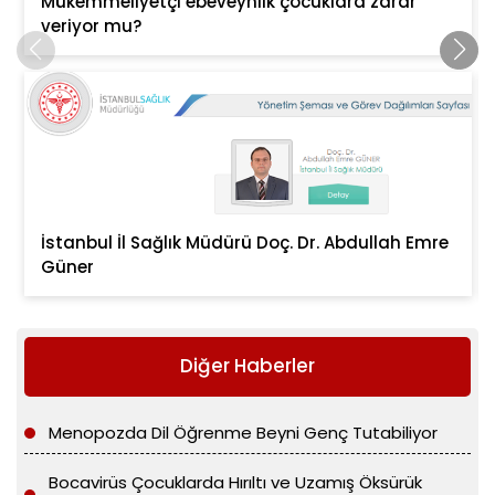
Mükemmeliyetçi ebeveynlik çocuklara zarar
veriyor mu?
İstanbul İl Sağlık Müdürü Doç. Dr. Abdullah Emre
Güner
Diğer Haberler
Menopozda Dil Öğrenme Beyni Genç Tutabiliyor
Bocavirüs Çocuklarda Hırıltı ve Uzamış Öksürük