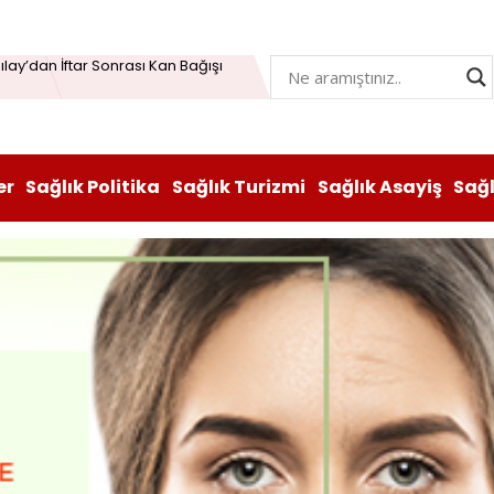
Öğrenme Beyni Genç Tutabiliyor
lay’dan İftar Sonrası Kan Bağışı
n hem lezzeti hem sağlığı oldu
atı durduruldu: Fiyat artışına tedbir
er
Sağlık Politika
Sağlık Turizmi
Sağlık Asayiş
Sağ
, Vitabiotics Türkiye’yi Satın Aldı