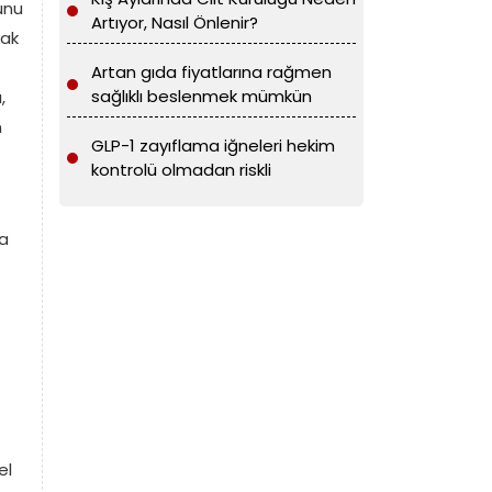
unu
Artıyor, Nasıl Önlenir?
rak
.
Artan gıda fiyatlarına rağmen
sağlıklı beslenmek mümkün
,
n
GLP-1 zayıflama iğneleri hekim
kontrolü olmadan riskli
la
el