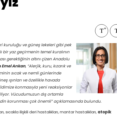
yız
i kuruluğu ve güneş lekeleri gibi pek
lı bir yaz geçirmenin temel kuralının
ası gerektiğinin altını çizen Anadolu
m Emel Arıkan
, “Alerjik, kuru, kızarık ve
siminin sıcak ve nemli günlerinde
neş ışınları ve özellikle havada
cildimize konmasıyla yeni reaksiyonlar
biliyor. Vücudumuzun dış ortamla
ildin korunması çok önemli” açıklamasında bulundu.
ı, sıcakla ilişkili deri hastalıkları, mantar hastalıkları,
atopik