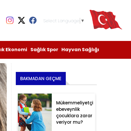
Select Language
▼
lık Ekonomi
Sağlık Spor
Hayvan Sağlığı
BAKMADAN GEÇME
Mükemmeliyetçi
ebeveynlik
çocuklara zarar
veriyor mu?