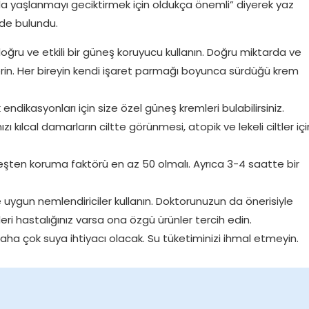
da yaşlanmayı geciktirmek için oldukça önemli” diyerek yaz
rde bulundu.
doğru ve etkili bir güneş koruyucu kullanın. Doğru miktarda ve
rin. Her bireyin kendi işaret parmağı boyunca sürdüğü krem
k endikasyonları için size özel güneş kremleri bulabilirsiniz.
ızı kılcal damarların ciltte görünmesi, atopik ve lekeli ciltler içi
ten koruma faktörü en az 50 olmalı. Ayrıca 3-4 saatte bir
e uygun nemlendiriciler kullanın. Doktorunuzun da önerisiyle
eri hastalığınız varsa ona özgü ürünler tercih edin.
daha çok suya ihtiyacı olacak. Su tüketiminizi ihmal etmeyin.