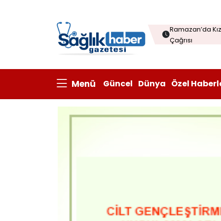
Menopozda Dil 
Ramazan’da Kızı
Çağrısı
Çorba sofraları
Kanatlı eti ihrac
Menü
Güncel
Dünya
Özel Haberl
Prisum Healthcare