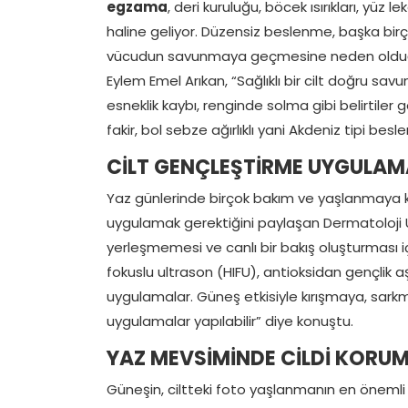
egzama
, deri kuruluğu, böcek ısırıkları, yüz
haline geliyor. Düzensiz beslenme, başka birço
vücudun savunmaya geçmesine neden olduğun
Eylem Emel Arıkan, “Sağlıklı bir cilt doğru savu
esneklik kaybı, renginde solma gibi belirtile
fakir, bol sebze ağırlıklı yani Akdeniz tipi bes
CİLT GENÇLEŞTİRME UYGULAM
Yaz günlerinde birçok bakım ve yaşlanmaya k
uygulamak gerektiğini paylaşan Dermatoloji Uzm
yerleşmemesi ve canlı bir bakış oluşturması i
fokuslu ultrason (HIFU), antioksidan gençlik a
uygulamalar. Güneş etkisiyle kırışmaya, sarkma
uygulamalar yapılabilir” diye konuştu.
YAZ MEVSİMİNDE CİLDİ KORUM
Güneşin, ciltteki foto yaşlanmanın en önemli