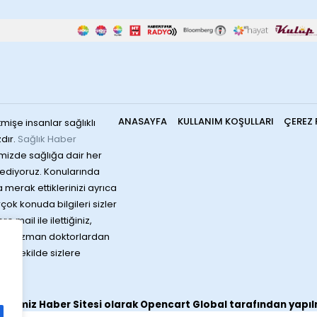
ANASAYFA
KULLANIM KOŞULLARI
ÇEREZ 
mişe insanlar sağlıklı
dır.
Sağlık Haber
mizde sağlığa dair her
ediyoruz. Konularında
merak ettiklerinizi ayrıca
irçok konuda bilgileri sizler
 mail ile ilettiğiniz,
rında uzman doktorlardan
bir şekilde sizlere
sitemiz
Haber Sitesi
olarak
Opencart Global
tarafından yapıl