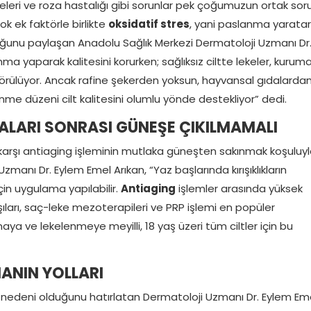
 lekeleri ve roza hastalığı gibi sorunlar pek çoğumuzun ortak sor
k ek faktörle birlikte
oksidatif stres
, yani paslanma yarata
u paylaşan Anadolu Sağlık Merkezi Dermatoloji Uzmanı Dr
nma yaparak kalitesini korurken; sağlıksız ciltte lekeler, kuruma
r görülüyor. Ancak rafine şekerden yoksun, hayvansal gıdalarda
lenme düzeni cilt kalitesini olumlu yönde destekliyor” dedi.
ALARI SONRASI GÜNEŞE ÇIKILMAMALI
arşı antiaging işleminin mutlaka güneşten sakınmak koşuluy
anı Dr. Eylem Emel Arıkan, “Yaz başlarında kırışıklıkların
çin uygulama yapılabilir.
Antiaging
işlemler arasında yüksek
şıları, saç-leke mezoterapileri ve PRP işlemi en popüler
ya ve lekelenmeye meyilli, 18 yaş üzeri tüm ciltler için bu
ANIN YOLLARI
 nedeni olduğunu hatırlatan Dermatoloji Uzmanı Dr. Eylem Em