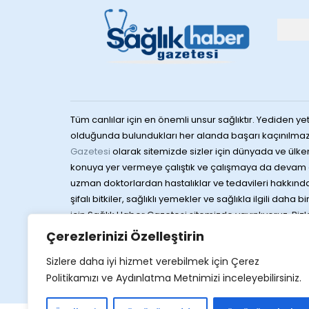
Tüm canlılar için en önemli unsur sağlıktır. Yediden yet
olduğunda bulundukları her alanda başarı kaçınılmaz
Gazetesi
olarak sitemizde sizler için dünyada ve ülke
konuya yer vermeye çalıştık ve çalışmaya da devam 
uzman doktorlardan hastalıklar ve tedavileri hakkında 
şifalı bitkiler, sağlıklı yemekler ve sağlıkla ilgili daha b
için Sağlık Haber Gazetesi sitemizde yayınlıyoruz. Bizlere
sağlığa dair merak ettiğiniz konuları da yine konula
Çerezlerinizi Özelleştirin
gelen yayınları Sağlık Haber Gazetesi sitemizden hızlı 
Sizlere daha iyi hizmet verebilmek için Çerez
ulaştırıyoruz. Sağlıklı günler dileklerimizle
Politikamızı ve Aydınlatma Metnimizi inceleyebilirsiniz.
Web 