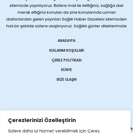
sitemizde yayınlıyoruz. Bizlere mail ile ilettiğiniz, sağlığa dair
merak ettiğiniz konuları da yine konularında uzman
doktorlardan gelen yayınları Sağlık Haber Gazetesi sitemizden
hızlı bir şekilde sizlere ulaştırıyoruz. Sağlıklı günler dileklerimizle
ANASAYFA
KULLANIM KOŞULLARI
ÇEREZ POLITIKASI
KÜNYE
BIZE ULAŞIN
Çerezlerinizi Özelleştirin
Web sitemiz
Haber Sitesi
olarak
Opencart Global
tarafından
Sizlere daha iyi hizmet verebilmek için Çerez