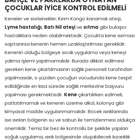
ÇOCUKLAR İYİCE KONTROL EDİLMELİ
Keneler ve sivrisinekler; Kırım Kongo kanamalı ateşi,
Lyme hastalığı
,
Batı Nil ateşi
ve
sıtma
gibi bulaşıcı
hastalıklara neden olabilmektedir. Çocukta kene ısırması
saptanırsa kenenin hemen uzaklaştırılması gereklidir.
Kenenin olduğu bölgeye sıcak uygulama veya keneyi
yakma işlemi yapılmamalıdır. Burada dikkat edilmesi
gereken kene çıkartılmasının sağlık personeli tarafından
yapılmasıdır, o yüzden çocuğun vücudunda kene tespit
edildiğinde en kısa sürede sağlık merkezine başvuru
yapılması gerekmektedir.
Kene
çıkartılırken ezilmeli,
patlatılmamalı ve kenenin üzerine alkol, kolonya gibi
kimyasal madde uygulanmamalıdır. Böcek ısırıklarında
ise ısırılan bölgenin su ve sabun ile temizlenmesi oldukça
önemlidir. Temiz bir bez ile kontrollü bir şekilde yapılan
soğuk uygulama, ısırık bölgesinde oluşabilecek kızarıklık