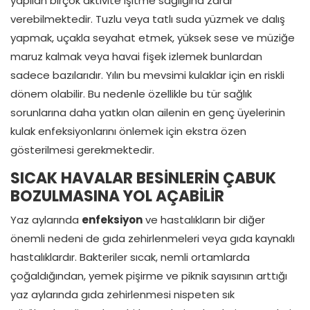
yapılan birçok aktivite işitme sağlığına zarar
verebilmektedir. Tuzlu veya tatlı suda yüzmek ve dalış
yapmak, uçakla seyahat etmek, yüksek sese ve müziğe
maruz kalmak veya havai fişek izlemek bunlardan
sadece bazılarıdır. Yılın bu mevsimi kulaklar için en riskli
dönem olabilir. Bu nedenle özellikle bu tür sağlık
sorunlarına daha yatkın olan ailenin en genç üyelerinin
kulak enfeksiyonlarını önlemek için ekstra özen
gösterilmesi gerekmektedir.
SICAK HAVALAR BESİNLERİN ÇABUK
BOZULMASINA YOL AÇABİLİR
Yaz aylarında
enfeksiyon
ve hastalıkların bir diğer
önemli nedeni de gıda zehirlenmeleri veya gıda kaynaklı
hastalıklardır. Bakteriler sıcak, nemli ortamlarda
çoğaldığından, yemek pişirme ve piknik sayısının arttığı
yaz aylarında gıda zehirlenmesi nispeten sık