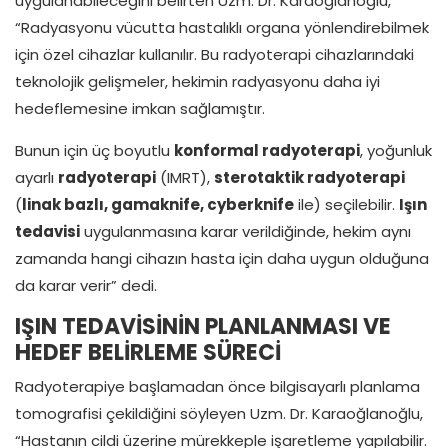
uygulanabileceğini belirten Uzm. Dr. Karaoğlanoğlu,
“Radyasyonu vücutta hastalıklı organa yönlendirebilmek
için özel cihazlar kullanılır. Bu radyoterapi cihazlarındaki
teknolojik gelişmeler, hekimin radyasyonu daha iyi
hedeflemesine imkan sağlamıştır.
Bunun için üç boyutlu
konformal radyoterapi
, yoğunluk
ayarlı
radyoterapi
(IMRT),
sterotaktik radyoterapi
(
linak bazlı, gamaknife, cyberknife
ile) seçilebilir.
Işın
tedavisi
uygulanmasına karar verildiğinde, hekim aynı
zamanda hangi cihazın hasta için daha uygun olduğuna
da karar verir” dedi.
IŞIN TEDAVİSİNİN PLANLANMASI VE
HEDEF BELİRLEME SÜRECİ
Radyoterapiye başlamadan önce bilgisayarlı planlama
tomografisi çekildiğini söyleyen Uzm. Dr. Karaoğlanoğlu,
“Hastanın cildi üzerine mürekkeple işaretleme yapılabilir.