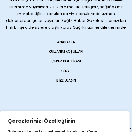
daha birçok konuda bilgileri sizler için Sağlık Haber Gazetesi
sitemizde yayınlıyoruz. Bizlere mail ile ilettiğiniz, sağlığa dair
merak ettiğiniz konuları da yine konularında uzman
doktorlardan gelen yayınları Sağlık Haber Gazetesi sitemizden
hızlı bir şekilde sizlere ulaştırıyoruz. Sağlıklı günler dileklerimizle
ANASAYFA
KULLANIM KOŞULLARI
ÇEREZ POLITIKASI
KÜNYE
BIZE ULAŞIN
Çerezlerinizi Özelleştirin
Web sitemiz
Haber Sitesi
olarak
Opencart Global
tarafından
Sizlere daha iyi hizmet verebilmek için Çerez