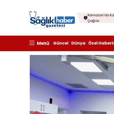
Menopozda Dil 
Ramazan’da Kızı
Çağrısı
Çorba sofraları
Kanatlı eti ihrac
Menü
Güncel
Dünya
Özel Haberl
Prisum Healthcare