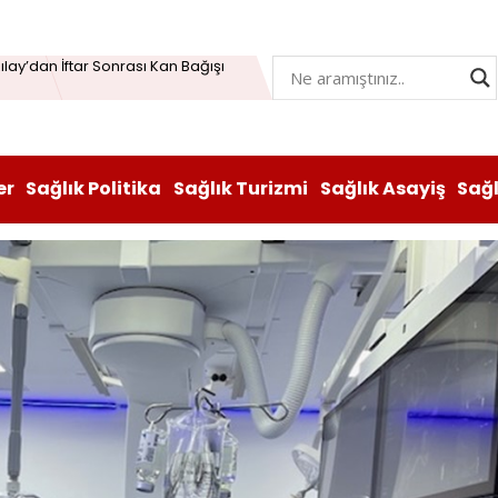
Öğrenme Beyni Genç Tutabiliyor
lay’dan İftar Sonrası Kan Bağışı
n hem lezzeti hem sağlığı oldu
atı durduruldu: Fiyat artışına tedbir
er
Sağlık Politika
Sağlık Turizmi
Sağlık Asayiş
Sağ
, Vitabiotics Türkiye’yi Satın Aldı