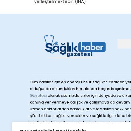
yerleştirilmektedir. (İHA)
Tüm canlılar için en önemli unsur sağlıktır. Yediden yet
olduğunda bulundukları her alanda başarı kaçınılmaz
Gazetesi
olarak sitemizde sizler için dünyada ve ülke
konuya yer vermeye çalıştık ve çalışmaya da devam 
uzman doktorlardan hastalıklar ve tedavileri hakkında 
şifalı bitkiler, sağlıklı yemekler ve sağlıkla ilgili daha b
için Sağlık Haber Gazetesi sitemizde yayınlıyoruz. Bizlere
sağlığa dair merak ettiğiniz konuları da yine konula