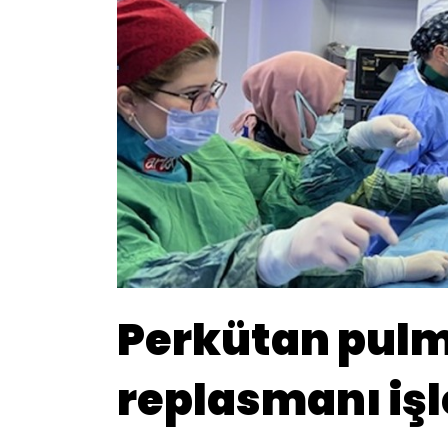
Perkütan pul
replasmanı işl