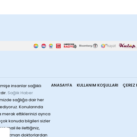
ANASAYFA
KULLANIM KOŞULLARI
ÇEREZ 
mişe insanlar sağlıklı
dır.
Sağlık Haber
mizde sağlığa dair her
ediyoruz. Konularında
merak ettiklerinizi ayrıca
irçok konuda bilgileri sizler
 mail ile ilettiğiniz,
rında uzman doktorlardan