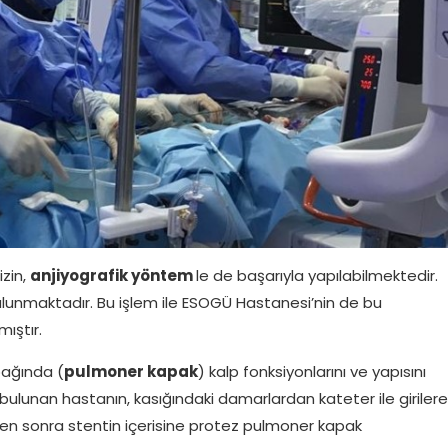
izin,
anjiyografik yöntem
le de başarıyla yapılabilmektedir.
unmaktadır. Bu işlem ile ESOGÜ Hastanesi’nin de bu
ıştır.
pağında (
pulmoner kapak
) kalp fonksiyonlarını ve yapısını
 bulunan hastanın, kasığındaki damarlardan kateter ile girilere
kten sonra stentin içerisine protez pulmoner kapak