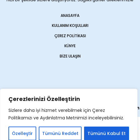
ANASAYFA
KULLANIM KOŞULLARI
ÇEREZ POLITIKASI
KÜNYE
BIZE ULAŞIN
Çerezlerinizi Özelleştirin
Web sitemiz
Haber Sitesi
olarak
Opencart Global
tarafından
Sizlere daha iyi hizmet verebilmek için Çerez
yapılmıştır
Politikamızı ve Aydınlatma Metnimizi inceleyebilirsiniz.
Özelleştir
Tümünü Reddet
Tümünü Kabul Et