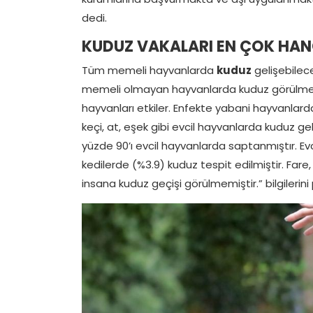
dedi.
KUDUZ VAKALARI EN ÇOK HA
Tüm memeli hayvanlarda
kuduz
gelişebilece
memeli olmayan hayvanlarda kuduz görülmez. Ço
hayvanları etkiler. Enfekte yabani hayvanlardan
keçi, at, eşek gibi evcil hayvanlarda kuduz gel
yüzde 90’ı evcil hayvanlarda saptanmıştır. Evc
kedilerde (%3.9) kuduz tespit edilmiştir. Fare
insana kuduz geçişi görülmemiştir.” bilgilerini 