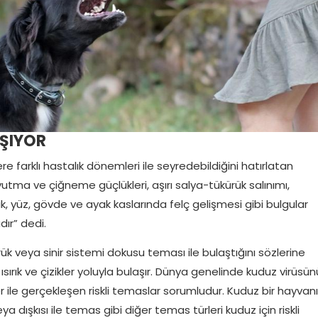
AŞIYOR
 farklı hastalık dönemleri ile seyredebildiğini hatırlatan
 yutma ve çiğneme güçlükleri, aşırı salya-tükürük salınımı,
izlik, yüz, gövde ve ayak kaslarında felç gelişmesi gibi bulgular
ır” dedi.
k veya sinir sistemi dokusu teması ile bulaştığını sözlerine
sırık ve çizikler yoluyla bulaşır. Dünya genelinde kuduz virüsü
 ile gerçekleşen riskli temaslar sorumludur. Kuduz bir hayvanı
a dışkısı ile temas gibi diğer temas türleri kuduz için riskli