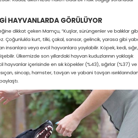
NGİ HAYVANLARDA GÖRÜLÜYOR
ğine dikkat çeken Mamçu, “Kuşlar, sürüngenler ve balıklar gib
ğunlukla kurt, tilki, çakal, sansar, gelincik, yarasa gibi yab
 insanlara veya evcil hayvanlara yayılabilir. Köpek, kedi, sığır,
işebilir. Ülkemizde son yıllardaki hayvan kuduzlarının yaklaşık
il hayvanlar içerisinde en sık köpekler (%43), sığırlar (%37) ve
, sıçan, sincap, hamster, tavşan ve yabani tavşan ısırıklarında
paylaştı.