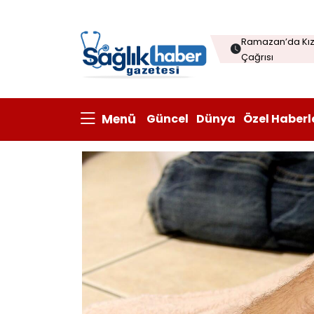
Menopozda Dil 
Ramazan’da Kızı
Çağrısı
Çorba sofraları
Kanatlı eti ihrac
Menü
Güncel
Dünya
Özel Haberl
Prisum Healthcare