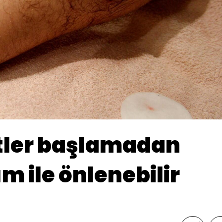
tler başlamadan
m ile önlenebilir