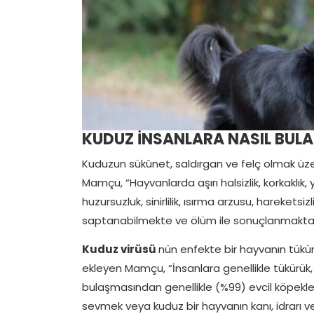
KUDUZ İNSANLARA NASIL BUL
Kuduzun sükûnet, saldırgan ve felç olmak üzere
Mamçu, “Hayvanlarda aşırı halsizlik, korkaklık,
huzursuzluk, sinirlilik, ısırma arzusu, harekets
saptanabilmekte ve ölüm ile sonuçlanmaktad
Kuduz virüsü
nün enfekte bir hayvanın tükürü
ekleyen Mamçu, “İnsanlara genellikle tükürük, ı
bulaşmasından genellikle (%99) evcil köpekler
sevmek veya kuduz bir hayvanın kanı, idrarı vey