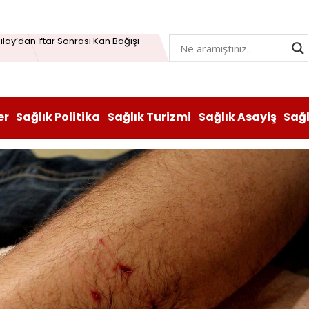
Öğrenme Beyni Genç Tutabiliyor
lay’dan İftar Sonrası Kan Bağışı
n hem lezzeti hem sağlığı oldu
atı durduruldu: Fiyat artışına tedbir
er
Sağlık Politika
Sağlık Turizmi
Sağlık Asayiş
Sağ
, Vitabiotics Türkiye’yi Satın Aldı