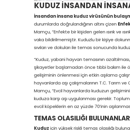
KUDUZ İNSANDAN İNSANA
İnsandan insana kuduz virüsünün bulaş
durumlarda doğrulandığının altını çizen
Enfek
Mamçu, “Enfekte bir kişiden gelen ısırık ve ısı
vaka bildirilmemiştir. Kuduzlu bir kişiye doku
sıvıları ve dokuları ile temas sonucunda kuduz
“Kuduz, yabani hayvan temasının azaltılması, ev
şikayetler başlamadan önce tıbbi bakım ile ö
gelişiminin önlenmesi için etkin aşılama çalı
hayvanlarda aşı çalışmalarının T.C. Tarım ve 
Mamçu, “Evcil hayvanlarda kuduzun gelişimini
kuduza karşı aşı uygulanması gerekir. Toplum
evcil köpeklerin en az yüzde 70’inin aşılanması
TEMAS OLASILIĞI BULUNANLAR 
Kuduz
için yüksek riskli temas olasılığı bulu