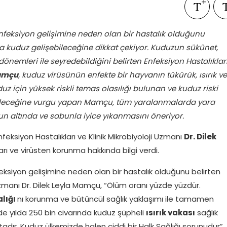
nfeksiyon gelişimine neden olan bir hastalık olduğunu
kuduz gelişebileceğine dikkat çekiyor. Kuduzun sükûnet,
 dönemleri ile seyredebildiğini belirten
Enfeksiyon Hastalıklar
Mamçu
,
kuduz virüsünün enfekte bir hayvanın tükürük, ısırık ve
Kuduz için yüksek riskli temas olasılığı bulunan ve kuduz riski
nabileceğine vurgu yapan Mamçu, tüm yaralanmalarda yara
un altında ve sabunla iyice yıkanmasını öneriyor.
eksiyon Hastalıkları ve Klinik Mikrobiyoloji Uzmanı
Dr. Dilek
rı ve virüsten korunma hakkında bilgi verdi.
eksiyon gelişimine neden olan bir hastalık olduğunu belirten
i Uzmanı Dr. Dilek Leyla Mamçu, “Ölüm oranı yüzde yüzdür.
lığı
nı korunma ve bütüncül sağlık yaklaşımı ile tamamen
de yılda 250 bin civarında kuduz şüpheli
ısırık vakası
sağlık
ır. Kuduz ülkemizde halen ciddi bir Halk Sağlığı sorunudur”