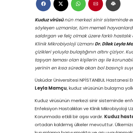
Kuduz virüsü
nün merkezi sinir sisteminde e
söyleyen uzmanlar, tüm memeli hayvanlarda 
saldırgan ve felç olmak üzere farklı hastalık
Klinik Mikrobiyoloji Uzmanı
Dr. Dilek Leyla 
çizikleri yoluyla bulaştığının altını çiziyor. 
taşıyan teması olan kişilerin aşı ile koru
yerinin en kısa sürede akan bol basınçlı suy
Üsküdar Üniversitesi NPİSTANBUL Hastanesi Enf
Leyla Mamçu
, kuduz virüsünün bulaşma yolla
Kuduz virüsünün merkezi sinir sisteminde enf
Enfeksiyon Hastalıkları ve Klinik Mikrobiyoloj
Korunmada etkili bir aşısı vardır.
Kuduz hasta
ortadan kaldırmış ülkeler mevcuttur. Ülkemiz
kurumlarına başvurmakta ve aşı uygulanmaktad