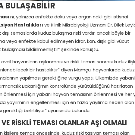
 BULAŞABİLİR
ması
nı, yalnızca enfekte doku veya organ nakli gibi istisnai
siyon Hastalıkları
ve Klinik Mikrobiyoloji Uzmanı Dr. Dilek Leyl
rık dışı temaslarda kuduz bulaşma riski vardır, ancak böyle bir
nma veya enfekte kabul edilmeyen idrar, kan, dışkı gibi vücut
 bulaşması bildirilmemiştir” şeklinde konuştu.
cil hayvanların aşılanması ve riskli temas sonrası kuduz ilişki
nlenebilecek bir hastalıktır” diyen Mamçu, hayvanlarda kuduz
şmalarının yapılması gerektiğine vurgu yaptı. Ülkemizde yabani
Ormancılık Bakanlığı’nın kontrolünde yürütüldüğünü hatırlatan
n önlenmesi için yabani hayvan temasının önlenmesi ve her y
da yayılımının engellenmesi için en fazla yayılıma neden olan
 gerektiği belirtiliyor” uyarısında bulundu.
VE RİSKLİ TEMASI OLANLAR AŞI OLMALI
nan kişilere temas öncesinde, kuduz riski taşıyan teması olan