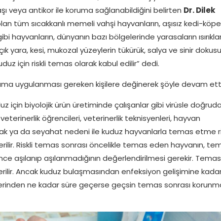
aşı veya antikor ile koruma sağlanabildiğini belirten
Dr. Dilek
lan tüm sıcakkanlı memeli vahşi hayvanların, aşısız kedi-köpe
 gibi hayvanların, dünyanın bazı bölgelerinde yarasaların ısırıklar
Açık yara, kesi, mukozal yüzeylerin tükürük, salya ve sinir dokus
 için riskli temas olarak kabul edilir” dedi.
a uygulanması gereken kişilere değinerek şöyle devam etti
uz için biyolojik ürün üretiminde çalışanlar gibi virüsle doğrud
eterinerlik öğrencileri, veterinerlik teknisyenleri, hayvan
larak ya da seyahat nedeni ile kuduz hayvanlarla temas etme ri
rilir. Riskli temas sonrası öncelikle temas eden hayvanın, te
 önce aşılanıp aşılanmadığının değerlendirilmesi gerekir. Temas
rilir. Ancak kuduz bulaşmasından enfeksiyon gelişimine kada
üzerinden ne kadar süre geçerse geçsin temas sonrası korunm