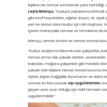
kişilere ise temas sonrasında yara temizliği, 
Leyla Mamçu
, “Kuduza yakalanma ihtimali o
gibi evcil hayvanların, sığırlar, koyun, at, eşek
yeri ne olursa olsun kuduz için risk oluşturur. 
içeren materyalle teması ve tırmalama da kuduz
Mamçu, temas öncesi ve temas sonrası korum
“Kuduz araştırma laboratuvarı çalışanları, kud
temas etme riski yüksek olanlar, veterinerler, v
bakıcıları, mağara çalışanları gibi mesleki o
yüksek olan kişilere temas öncesi koruma öne
tipinin, kişinin bağışıklık durumunun ve daha
sonrası en kısa sürede
aşı uygulanması
öne
geçen süre uzun olduğu için riskli temasın 
uygulanmalıdır.”