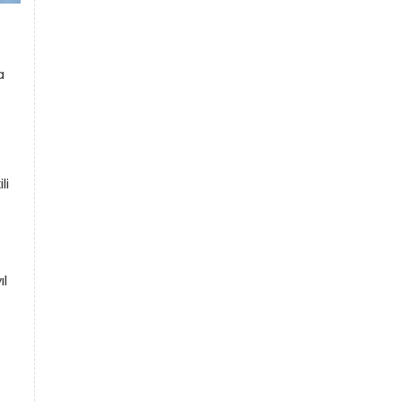
a
li
ıl