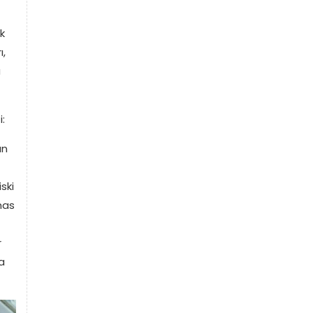
k
ı,
u
:
an
ski
mas
r
a