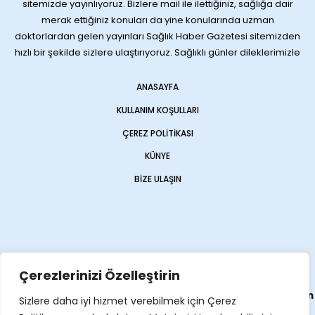
sitemizde yayınlıyoruz. Bizlere mail ile ilettiğiniz, sağlığa dair
merak ettiğiniz konuları da yine konularında uzman
doktorlardan gelen yayınları Sağlık Haber Gazetesi sitemizden
hızlı bir şekilde sizlere ulaştırıyoruz. Sağlıklı günler dileklerimizle
ANASAYFA
KULLANIM KOŞULLARI
ÇEREZ POLITIKASI
KÜNYE
BIZE ULAŞIN
Çerezlerinizi Özelleştirin
Web sitemiz
Haber Sitesi
olarak
Opencart Global
tarafından
Sizlere daha iyi hizmet verebilmek için Çerez
yapılmıştır