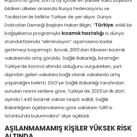
Raporu’na göre, son 12 ay içinde en yüksek vaka sayılarını
bildiren ülkeler arasında Rusya Federasyonu ve
Tacikistan ile birlikte Türkiye de yer alıyor. Dünya
Doktorları Derneği Başkanı Hakan Bilgin, “
Türkiye
, etkili bir
bağışıklama programıyla
kızamık hastalığı
nı dünya
standartlarında “eliminasyon” aşamasına kadar
getirmeyi başarmıştı. Ancak, 2010’dan itibaren kızamık
vakalarında artış görüldü. Sağlık Bakanlığı, kızamığın
Türkiye’de kontrol altında olduğunu vurgularken, yurt
dışından gelen vakalara bağlı olarak vakalarda artış
yaşandığını belirtti. DSÖ’ye Sağlık Bakanlığı tarafından
sunulan resmi verilere göre, Türkiye’de 2023’ün ilk dört
ayında 1.440 kızamık vakası tespit edildi. Sağlık
Bakanlığının açıklamalarına göre vakaların %86’sı
İstanbul’da bulunmakta” diye açıkladı.
AŞILANMAMAMIŞ KİŞİLER YÜKSEK RİSK
ALTINDA