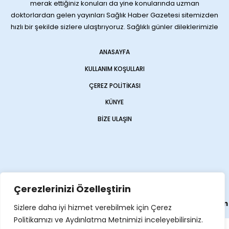
merak ettiğiniz konuları da yine konularında uzman
doktorlardan gelen yayınları Sağlık Haber Gazetesi sitemizden
hızlı bir şekilde sizlere ulaştırıyoruz. Sağlıklı günler dileklerimizle
ANASAYFA
KULLANIM KOŞULLARI
ÇEREZ POLITIKASI
KÜNYE
BIZE ULAŞIN
Çerezlerinizi Özelleştirin
Web sitemiz
Haber Sitesi
olarak
Opencart Global
tarafından
Sizlere daha iyi hizmet verebilmek için Çerez
yapılmıştır
Politikamızı ve Aydınlatma Metnimizi inceleyebilirsiniz.