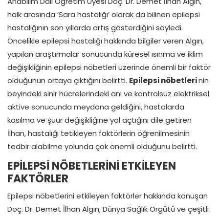
Anabilim Dalı Öğretim Üyesi Doç. Dr. Demet İlhan Algın,
halk arasında ‘Sara hastalığı’ olarak da bilinen epilepsi
hastalığının son yıllarda artış gösterdiğini söyledi.
Öncelikle epilepsi hastalığı hakkında bilgiler veren Algın,
yapılan araştırmalar sonucunda küresel ısınma ve iklim
değişikliğinin epilepsi nöbetleri üzerinde önemli bir faktör
olduğunun ortaya çıktığını belirtti.
Epilepsi nöbetleri
nin
beyindeki sinir hücrelerindeki ani ve kontrolsüz elektriksel
aktive sonucunda meydana geldiğini, hastalarda
kasılma ve şuur değişikliğine yol açtığını dile getiren
İlhan, hastalığı tetikleyen faktörlerin öğrenilmesinin
tedbir alabilme yolunda çok önemli olduğunu belirtti.
EPİLEPSİ NÖBETLERİNİ ETKİLEYEN
FAKTÖRLER
Epilepsi nöbetlerini etkileyen faktörler hakkında konuşan
Doç. Dr. Demet İlhan Algın, Dünya Sağlık Örgütü ve çeşitli