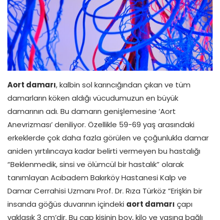
Aort damarı
, kalbin sol karıncığından çıkan ve tüm
damarların köken aldığı vücudumuzun en büyük
damarının adı. Bu damarın genişlemesine ‘Aort
Anevrizması’ deniliyor. Özellikle 59-69 yaş arasındaki
erkeklerde çok daha fazla görülen ve çoğunlukla damar
aniden yırtılıncaya kadar belirti vermeyen bu hastalığı
“Beklenmedik, sinsi ve ölümcül bir hastalık” olarak
tanımlayan Acıbadem Bakırköy Hastanesi Kalp ve
Damar Cerrahisi Uzmanı Prof. Dr. Rıza Türköz “Erişkin bir
insanda göğüs duvarının içindeki
aort damarı
çapı
yaklaşık 3 cm’dir. Bu çap kişinin boy, kilo ve yaşına bağlı