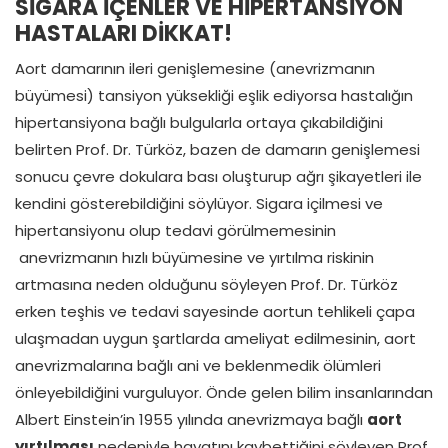
SİGARA İÇENLER VE HİPERTANSİYON
HASTALARI DİKKAT!
Aort damarının ileri genişlemesine (anevrizmanın
büyümesi) tansiyon yüksekliği eşlik ediyorsa hastalığın
hipertansiyona bağlı bulgularla ortaya çıkabildiğini
belirten Prof. Dr. Türköz, bazen de damarın genişlemesi
sonucu çevre dokulara bası oluşturup ağrı şikayetleri ile
kendini gösterebildiğini söylüyor. Sigara içilmesi ve
hipertansiyonu olup tedavi görülmemesinin
anevrizmanın hızlı büyümesine ve yırtılma riskinin
artmasına neden olduğunu söyleyen Prof. Dr. Türköz
erken teşhis ve tedavi sayesinde aortun tehlikeli çapa
ulaşmadan uygun şartlarda ameliyat edilmesinin, aort
anevrizmalarına bağlı ani ve beklenmedik ölümleri
önleyebildiğini vurguluyor. Önde gelen bilim insanlarından
Albert Einstein’in 1955 yılında anevrizmaya bağlı
aort
yırtılması
nedeniyle hayatını kaybettiğini söyleyen Prof.