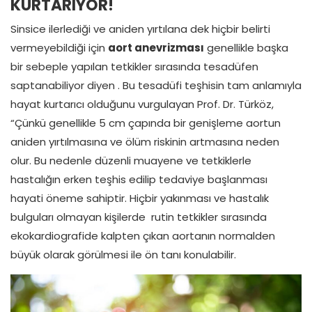
KURTARIYOR!
Sinsice ilerlediği ve aniden yırtılana dek hiçbir belirti
vermeyebildiği için
aort anevrizması
genellikle başka
bir sebeple yapılan tetkikler sırasında tesadüfen
saptanabiliyor diyen . Bu tesadüfi teşhisin tam anlamıyla
hayat kurtarıcı olduğunu vurgulayan Prof. Dr. Türköz,
“Çünkü genellikle 5 cm çapında bir genişleme aortun
aniden yırtılmasına ve ölüm riskinin artmasına neden
olur. Bu nedenle düzenli muayene ve tetkiklerle
hastalığın erken teşhis edilip tedaviye başlanması
hayati öneme sahiptir. Hiçbir yakınması ve hastalık
bulguları olmayan kişilerde rutin tetkikler sırasında
ekokardiografide kalpten çıkan aortanın normalden
büyük olarak görülmesi ile ön tanı konulabilir.