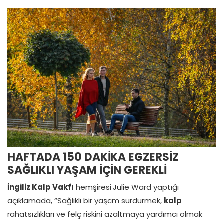
HAFTADA 150 DAKİKA EGZERSİZ
SAĞLIKLI YAŞAM İÇİN GEREKLİ
İngiliz Kalp Vakfı
hemşiresi Julie Ward yaptığı
açıklamada, “Sağlıklı bir yaşam sürdürmek,
kalp
rahatsızlıkları ve felç riskini azaltmaya yardımcı olmak