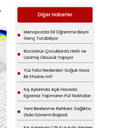
n
Diğer Haberler
Menopozda Dil Öğrenme Beyni
Genç Tutabiliyor
Bocavirüs Çocuklarda Hırıltı ve
Uzamış Öksürük Yapıyor
Yüz Felci Nedenleri: Soğuk Hava
Bir Efsane mi?
Kış Aylarında Açık Havada
Egzersiz Yapmanın Püf Noktaları
Yeni Beslenme Rehberi: Sağlıkta
Gıda Dönemi Başladı
Kış Aylarında Cilt Kuruluğu Neden