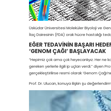
Üsküdar Üniversitesi Moleküler Biyoloji ve Ge
İlaç Dairesinin (FDA) orak hücre hastalığı ted
EĞER TEDAVİNİN BAŞARI HEDE
‘GENOM ÇAĞI’ BAŞLAYACAK
“Hepimiz çok ama çok heyecanlıyız. Her ne 
gereken yerlerle ilgili ip uçları verdi.” diyen P
gerçekleştirilirse resmi olarak ‘Genom Çağı’nın
Prof. Dr. Ulucan, konuya ilişkin şu değerlendi