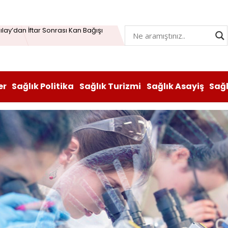
Öğrenme Beyni Genç Tutabiliyor
lay’dan İftar Sonrası Kan Bağışı
n hem lezzeti hem sağlığı oldu
atı durduruldu: Fiyat artışına tedbir
er
Sağlık Politika
Sağlık Turizmi
Sağlık Asayiş
Sağ
, Vitabiotics Türkiye’yi Satın Aldı