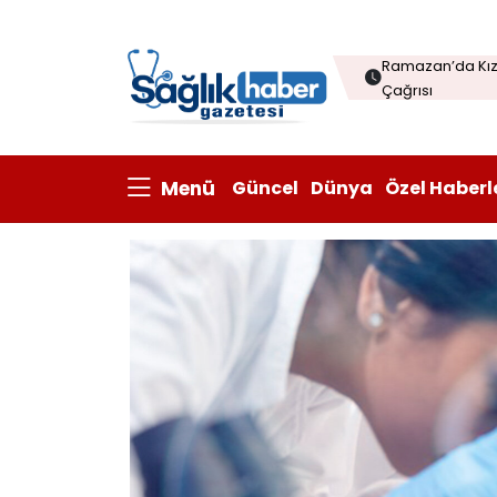
Menopozda Dil 
Ramazan’da Kızı
Çağrısı
Çorba sofraları
Kanatlı eti ihrac
Menü
Güncel
Dünya
Özel Haberl
Prisum Healthcare