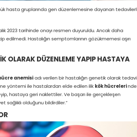
 küçük hasta gruplarında gen düzenlemesine dayanan tedaviler
Aralık 2023 tarihinde onayı resmen duyuruldu. Ancak daha
kip edilmedi. Hastalığın semptomlarının gözükmemesi aşırı
TİK OLARAK DÜZENLEME YAPIP HASTAYA
hücre anemisi
adı verilen bir hastalığın genetik olarak tedavi
me yöntemi ile hastalardan elde edilen ilik
kök hücreleri
nde
p, hastaya geri naklettiler. Ve başarı ile gerçekleşen
 sağlıklı olduğunu bildirdiler.”
YOR