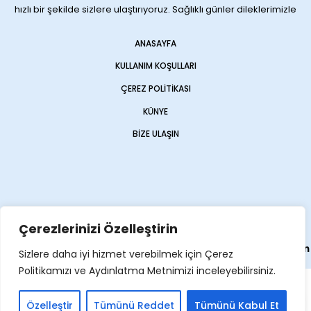
hızlı bir şekilde sizlere ulaştırıyoruz. Sağlıklı günler dileklerimizle
ANASAYFA
KULLANIM KOŞULLARI
ÇEREZ POLITIKASI
KÜNYE
BIZE ULAŞIN
Çerezlerinizi Özelleştirin
Web sitemiz
Haber Sitesi
olarak
Opencart Global
tarafından
Sizlere daha iyi hizmet verebilmek için Çerez
yapılmıştır
Politikamızı ve Aydınlatma Metnimizi inceleyebilirsiniz.
Özelleştir
Tümünü Reddet
Tümünü Kabul Et