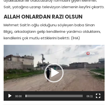
ayakkabıları ile Galatasaray formasını giyen Mehmet
Sait, yatağına uzanıp televizyon izlemenin keyfini çıkarttı.
ALLAH ONLARDAN RAZI OLSUN
Mehmet Sait’in oğlu olduğunu söyleyen baba Sinan
Bilgiç, arkadaşların gelip kendilerine yardımcı olduklarını,
kendilerini çok mutlu ettiklerini belirtti. (İHA)
Video oynatıcı
00:00
06:11