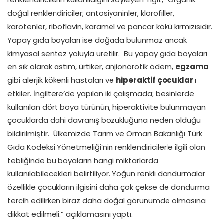
doğal renklendiriciler; antosiyaninler, klorofiller,
karotenler, riboflavin, karamel ve pancar kökü kırmızısıdır.
Yapay gıda boyaları ise doğada bulunmaz ancak
kimyasal sentez yoluyla üretilir. Bu yapay gıda boyaları
en sık olarak astım, ürtiker, anjionörotik ödem,
egzama
gibi alerjik kökenli hastaları ve
hiperaktif çocuklar
ı
etkiler. İngiltere’de yapılan iki çalışmada; besinlerde
kullanılan dört boya türünün, hiperaktivite bulunmayan
çocuklarda dahi davranış bozukluğuna neden olduğu
bildirilmiştir. Ülkemizde Tarım ve Orman Bakanlığı Türk
Gıda Kodeksi Yönetmeliği’nin renklendiricilerle ilgili olan
tebliğinde bu boyaların hangi miktarlarda
kullanılabilecekleri belirtiliyor. Yoğun renkli dondurmalar
özellikle çocukların ilgisini daha çok çekse de dondurma
tercih edilirken biraz daha doğal görünümde olmasına
dikkat edilmeli.” açıklamasını yaptı.