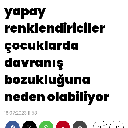
yapay
renklendiriciler
çocuklarda
davranış
bozukluğuna
neden olabiliyor
18:07:2023 11:53