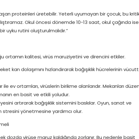
an proteinleri üretebilir. Yeterli uyumayan bir çocuk, bu kriti
ştıramaz. Okul öncesi dönemde 10-13 saat, okul çağında ise
ir uyku rutini oluşturulmalıdır.”
 ortamın kalitesi, virüs maruziyetini ve direncini etkiler.
et kan dolaşımını hızlandırarak bağışıklık hücrelerinin vücut
ar ile ev ortamları, virüslerin birikme alanlarıdır. Mekanları düzen
anın en basit ve etkili yoludur.
iyesini artırarak bağışıklık sistemini baskılar. Oyun, sanat ve
n stresini yönetmesine yardımcı olur.
lmeli
üksek dozda virüse maruz kaldığında zorlanır. Bu nedenle basit