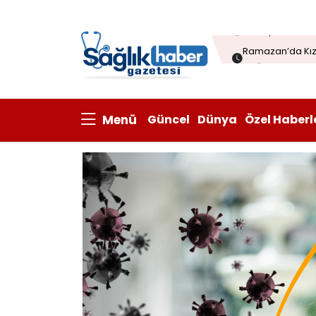
Menopozda Dil 
Ramazan’da Kızı
Çağrısı
Çorba sofraları
Kanatlı eti ihrac
Menü
Güncel
Dünya
Özel Haberl
Prisum Healthcare