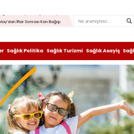
Öğrenme Beyni Genç Tutabiliyor
lay’dan İftar Sonrası Kan Bağışı
n hem lezzeti hem sağlığı oldu
atı durduruldu: Fiyat artışına tedbir
er
Sağlık Politika
Sağlık Turizmi
Sağlık Asayiş
Sağ
, Vitabiotics Türkiye’yi Satın Aldı