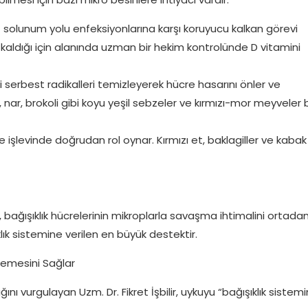
st solunum yolu enfeksiyonlarına karşı koruyucu kalkan görevi
iz kaldığı için alanında uzman bir hekim kontrolünde D vitamini
 serbest radikalleri temizleyerek hücre hasarını önler ve
al, nar, brokoli gibi koyu yeşil sebzeler ve kırmızı-mor meyveler 
ve işlevinde doğrudan rol oynar. Kırmızı et, baklagiller ve kabak
i, bağışıklık hücrelerinin mikroplarla savaşma ihtimalini ortada
ıklık sistemine verilen en büyük destektir.
ilemesini Sağlar
vurgulayan Uzm. Dr. Fikret İşbilir, uykuyu “bağışıklık sistemi