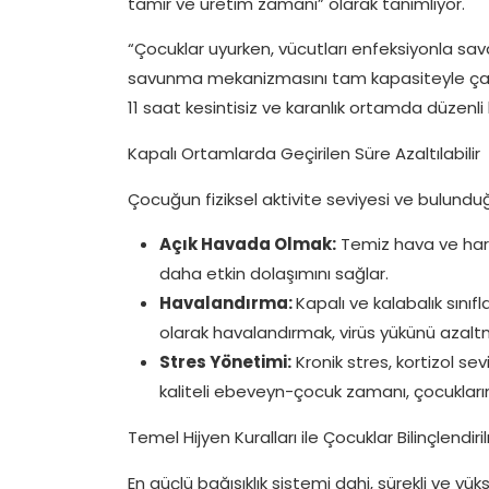
tamir ve üretim zamanı” olarak tanımlıyor.
“Çocuklar uyurken, vücutları enfeksiyonla savaş
savunma mekanizmasını tam kapasiteyle çalı
11 saat kesintisiz ve karanlık ortamda düzenli b
Kapalı Ortamlarda Geçirilen Süre Azaltılabilir
Çocuğun fiziksel aktivite seviyesi ve bulunduğu
Açık Havada Olmak:
Temiz hava ve harek
daha etkin dolaşımını sağlar.
Havalandırma:
Kapalı ve kalabalık sınıfl
olarak havalandırmak, virüs yükünü azaltm
Stres Yönetimi:
Kronik stres, kortizol sev
kaliteli ebeveyn-çocuk zamanı, çocukları
Temel Hijyen Kuralları ile Çocuklar Bilinçlendiri
En güçlü bağışıklık sistemi dahi, sürekli ve y