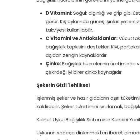
D Vitamini:
Soğuk algınlığı ve grip gibi ü
görür. Kış aylarında güneş ışınları yeters
takviyesi kullanılabilir.
C Vitamini ve Antioksidanlar:
Vücuttaki
bağışıklık tepkisini destekler. Kivi, portak
açıdan zengin kaynaklardır.
Çinko:
Bağışıklık hücrelerinin üretiminde 
çekirdeği iyi birer çinko kaynağıdır.
Şekerin Gizli Tehlikesi
İşlenmiş şeker ve hazır gıdaların aşırı tüketim
kaldırabilir. Şeker tüketimini sınırlamak, bağış
Kaliteli Uyku: Bağışıklık Sisteminin Kendini Yen
Uykunun sadece dinlenmekten ibaret olmadığını 