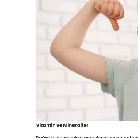
Vitamin ve Mineraller
Bağışıklık hücrelerinin görevlerini yerine getire