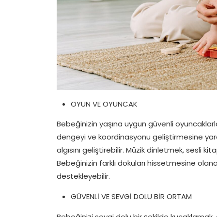
OYUN VE OYUNCAK
Bebeğinizin yaşına uygun güvenli oyuncaklar
dengeyi ve koordinasyonu geliştirmesine yardım
algısını geliştirebilir. Müzik dinletmek, sesli ki
Bebeğinizin farklı dokuları hissetmesine ola
destekleyebilir.
GÜVENLİ VE SEVGİ DOLU BİR ORTAM
Bebeğinizi sevgi dolu bir şekilde kucaklama