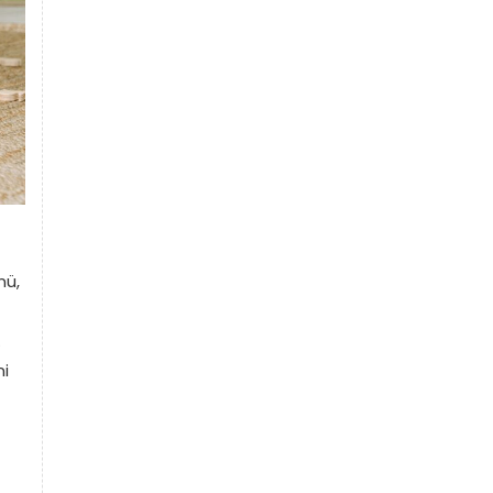
nü,
.
ni