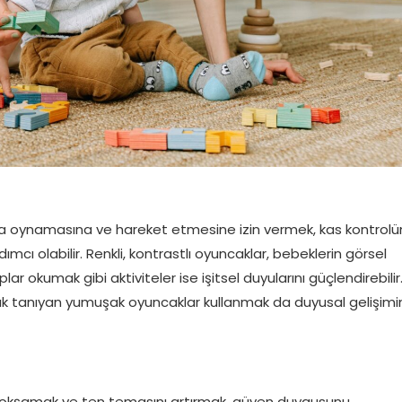
la oynamasına ve hareket etmesine izin vermek, kas kontrolü
cı olabilir. Renkli, kontrastlı oyuncaklar, bebeklerin görsel
taplar okumak gibi aktiviteler ise işitsel duyularını güçlendirebilir
nak tanıyan yumuşak oyuncaklar kullanmak da duyusal gelişimi
k, okşamak ve ten temasını artırmak, güven duygusunu