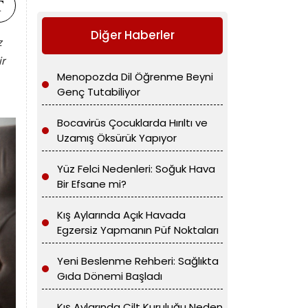
Diğer Haberler
z
ir
Menopozda Dil Öğrenme Beyni
Genç Tutabiliyor
Bocavirüs Çocuklarda Hırıltı ve
Uzamış Öksürük Yapıyor
Yüz Felci Nedenleri: Soğuk Hava
Bir Efsane mi?
Kış Aylarında Açık Havada
Egzersiz Yapmanın Püf Noktaları
Yeni Beslenme Rehberi: Sağlıkta
Gıda Dönemi Başladı
Kış Aylarında Cilt Kuruluğu Neden