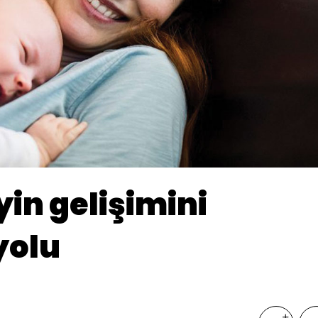
in gelişimini
yolu