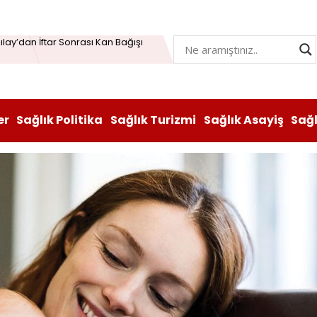
Öğrenme Beyni Genç Tutabiliyor
lay’dan İftar Sonrası Kan Bağışı
n hem lezzeti hem sağlığı oldu
atı durduruldu: Fiyat artışına tedbir
er
Sağlık Politika
Sağlık Turizmi
Sağlık Asayiş
Sağ
, Vitabiotics Türkiye’yi Satın Aldı