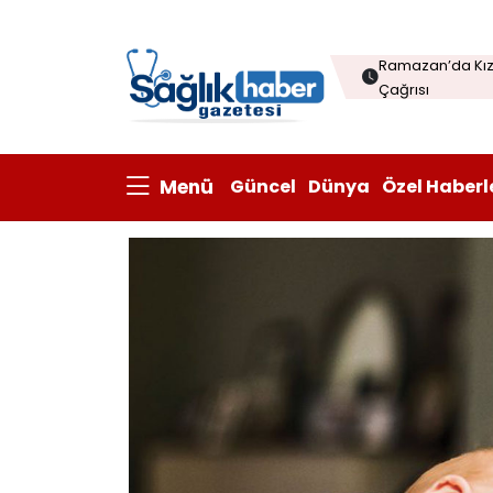
Menopozda Dil 
Ramazan’da Kızı
Çağrısı
Çorba sofraları
Kanatlı eti ihrac
Menü
Güncel
Dünya
Özel Haberl
Prisum Healthcare