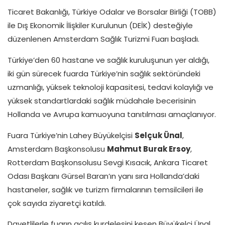
Ticaret Bakanlığı, Türkiye Odalar ve Borsalar Birliği (TOBB)
ile Dış Ekonomik İlişkiler Kurulunun (DEİK) desteğiyle
düzenlenen Amsterdam Sağlık Turizmi Fuarı başladı.
Türkiye’den 60 hastane ve sağlık kuruluşunun yer aldığı,
iki gün sürecek fuarda Türkiye’nin sağlık sektöründeki
uzmanlığı, yüksek teknoloji kapasitesi, tedavi kolaylığı ve
yüksek standartlardaki sağlık müdahale becerisinin
Hollanda ve Avrupa kamuoyuna tanıtılması amaçlanıyor.
Fuara Türkiye’nin Lahey Büyükelçisi
Selçuk Ünal
,
Amsterdam Başkonsolusu
Mahmut Burak Ersoy
,
Rotterdam Başkonsolusu Sevgi Kısacık, Ankara Ticaret
Odası Başkanı Gürsel Baran’ın yanı sıra Hollanda’daki
hastaneler, sağlık ve turizm firmalarının temsilcileri ile
çok sayıda ziyaretçi katıldı.
Davetlilerle fuarın açılış kurdelesini kesen Büyükelçi Ünal,