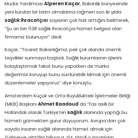
Müdür Yardımcısı
Alperen Kaçar
, Bakanlık bünyesinde
yeni kurulan bir birim olmalarına rağmen son iki yılda
sağlık ihracatçısı
sayısının çok hızlı arttığını belirterek,
“Şu an bin 1138 sağlık ihracatçısı hizmet belgesi olan
firmamız bulunuyor” dedi.
Kaçar, “Ticaret Bakanlığımız, pek çok alanda önemli
teşvikler sunmaya başladı. Sağlık kurumlarının işlerini
kolaylaştırmak fakat bunu yaparken de marka
değerimizi koruyup bunu sürdürebilir kılmak için önemli
düzenlemeler yapıyoruz” diye konuştu.
Amsterdam Küçük ve Orta Büyüklükteki İşletmeler Birliği
(MKB) Başkanı
Ahmet Baadoud
da “Fas asıllı bir
Hollandalı olarak Türkiye’nin
sağlık
alanında yaptığı bu
hizmeti görmekten gurur duyuyorum. Avrupa’dan çok
sayıda insanın sağlık alanında hizmet almak için
Türkiye’ye gittiğini biliyoruz. Siz, şimdi o insanların