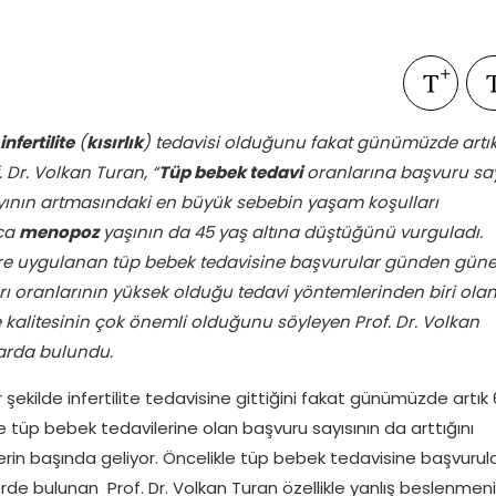
infertilite
(
kısırlık
) tedavisi olduğunu fakat günümüzde artı
. Dr. Volkan Turan, “
Tüp bebek tedavi
oranlarına başvuru say
ayının artmasındaki en büyük sebebin yaşam koşulları
ıca
menopoz
yaşının da 45 yaş altına düştüğünü vurguladı.
ere uygulanan tüp bebek tedavisine başvurular günden gün
ı oranlarının yüksek olduğu tedavi yöntemlerinden biri ola
 kalitesinin çok önemli olduğunu söyleyen Prof. Dr. Volkan
larda bulundu.
ir şekilde infertilite tedavisine gittiğini fakat günümüzde artık
 tüp bebek tedavilerine olan başvuru sayısının da arttığını
lerin başında geliyor. Öncelikle tüp bebek tedavisine başvurula
rde bulunan Prof. Dr. Volkan Turan özellikle yanlış beslenmen