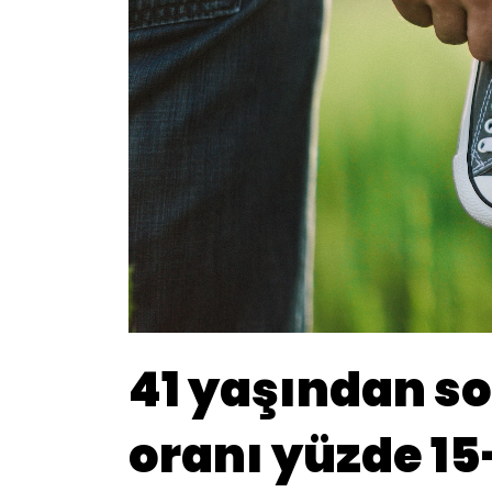
41 yaşından so
oranı yüzde 15