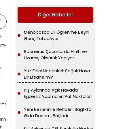
Diğer Haberler
Menopozda Dil Öğrenme Beyni
k
Genç Tutabiliyor
ısı
Bocavirüs Çocuklarda Hırıltı ve
Uzamış Öksürük Yapıyor
e
Yüz Felci Nedenleri: Soğuk Hava
n
Bir Efsane mi?
Kış Aylarında Açık Havada
Egzersiz Yapmanın Püf Noktaları
 6-7
Yeni Beslenme Rehberi: Sağlıkta
Gıda Dönemi Başladı
rın
in
Kış Aylarında Cilt Kuruluğu Neden