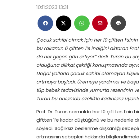
10:11:2023 13:31
Çocuk sahibi olmak için her 10 çiftten 1’sinin
bu rakamın 6 çiftten 1’e indiğini aktaran Prof
da her geçen gün artıyor” dedi. Turan bu s
olduğuna dikkat çektiği konuşmasında ayr
Doğal yollarla çocuk sahibi olamayan kişil
artmaya başladı. Üremeye yardımcı ve başar
tüp bebek tedavisinde yumurta rezervinin ve
Turan bu anlamda özellikle kadınlara uyarı
Prof. Dr. Turan normalde her 10 çiftten 1’nin b
çiftten 1’e kadar düştüğünü ve bu nedenle de
söyledi. Sağlıksız beslenme alışkanlığı sebep
artmasının sebepleri hakkında bilgilendirmele