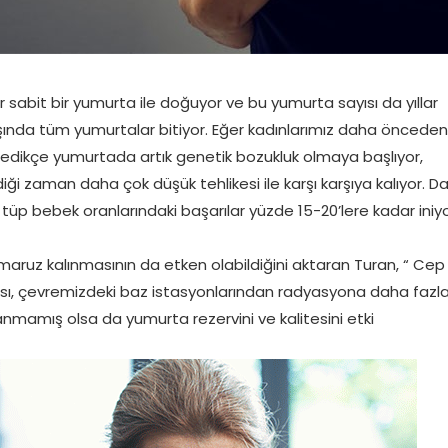
r sabit bir yumurta ile doğuyor ve bu yumurta sayısı da yıllar
şında tüm yumurtalar bitiyor. Eğer kadınlarımız daha önceden
ledikçe yumurtada artık genetik bozukluk olmaya başlıyor,
ği zaman daha çok düşük tehlikesi ile karşı karşıya kalıyor. D
tüp bebek oranlarındaki başarılar yüzde 15-20’lere kadar iniy
 maruz kalınmasının da etken olabildiğini aktaran Turan, “ Cep
lması, çevremizdeki baz istasyonlarından radyasyona daha fazl
nmamış olsa da yumurta rezervini ve kalitesini etki