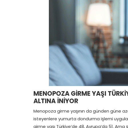
MENOPOZA GİRME YAŞI TÜRKİYE
ALTINA İNİYOR
Menopoza girme yaşının da günden güne azaldı
isteyenlere yumurta dondurma işlemi uyguladık
girme yaşı Türkiye’de 48, Avrupa’da 51. Ama 