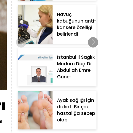
Havuç
kabuğunun anti-
kansere özelliği
belirlendi
İstanbul İl Sağlık
Müdürü Doç. Dr.
Abdullah Emre
Güner
ı
Ayak sağlığı için
dikkat: Bir çok
hastalığa sebep
r
olabi