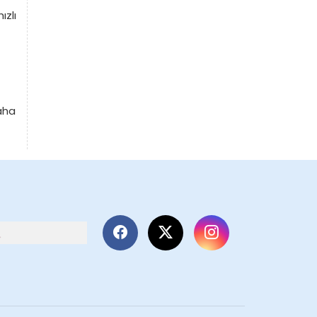
ızlı
daha