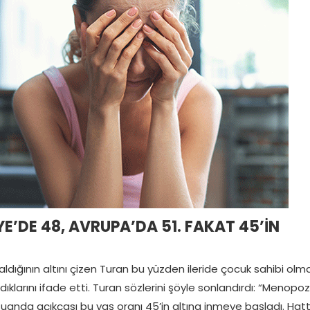
’DE 48, AVRUPA’DA 51. FAKAT 45’İN
ğının altını çizen Turan bu yüzden ileride çocuk sahibi olm
larını ifade etti. Turan sözlerini şöyle sonlandırdı: “Menopo
şuanda açıkçası bu yaş oranı 45’in altına inmeye başladı. Hat