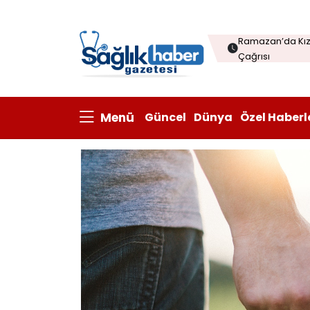
Menopozda Dil 
Ramazan’da Kızı
Çağrısı
Çorba sofraları
Kanatlı eti ihrac
Menü
Güncel
Dünya
Özel Haberl
Prisum Healthcare