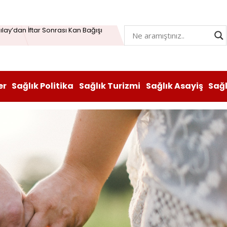
Öğrenme Beyni Genç Tutabiliyor
lay’dan İftar Sonrası Kan Bağışı
n hem lezzeti hem sağlığı oldu
atı durduruldu: Fiyat artışına tedbir
er
Sağlık Politika
Sağlık Turizmi
Sağlık Asayiş
Sağ
, Vitabiotics Türkiye’yi Satın Aldı