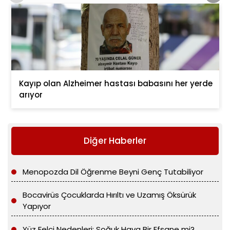
Kayıp olan Alzheimer hastası babasını her yerde
arıyor
Diğer Haberler
Menopozda Dil Öğrenme Beyni Genç Tutabiliyor
Bocavirüs Çocuklarda Hırıltı ve Uzamış Öksürük
Yapıyor
Yüz Felci Nedenleri: Soğuk Hava Bir Efsane mi?