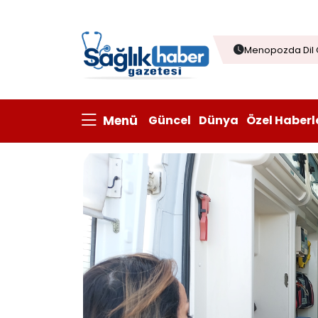
Menopozda Dil 
Ramazan’da Kızı
Çağrısı
Çorba sofraları
Kanatlı eti ihrac
Menü
Güncel
Dünya
Özel Haberl
Prisum Healthcare