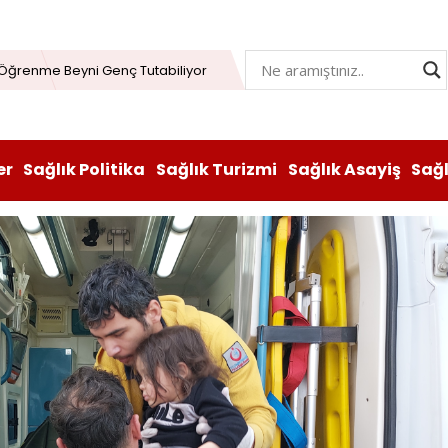
Öğrenme Beyni Genç Tutabiliyor
lay’dan İftar Sonrası Kan Bağışı
n hem lezzeti hem sağlığı oldu
atı durduruldu: Fiyat artışına tedbir
er
Sağlık Politika
Sağlık Turizmi
Sağlık Asayiş
Sağ
, Vitabiotics Türkiye’yi Satın Aldı