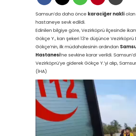
Samsun’da daha önce
karaciğer nakli
olan 
hastaneye sevk edildi.
Edinilen bilgiye göre, Vezirköprü ilçesinde i
Gökçe Y., kan şekeri 13’e düşünce Vezirköprü 
Gökçe’nin, ilk müdahalesinin ardından
Samsun
Hastanesi
‘ne sevkine karar verildi. Samsun
Vezirköprü’ye giderek Gökçe Y.’yi alıp, Samsu
(İHA)
Video oynatıcı