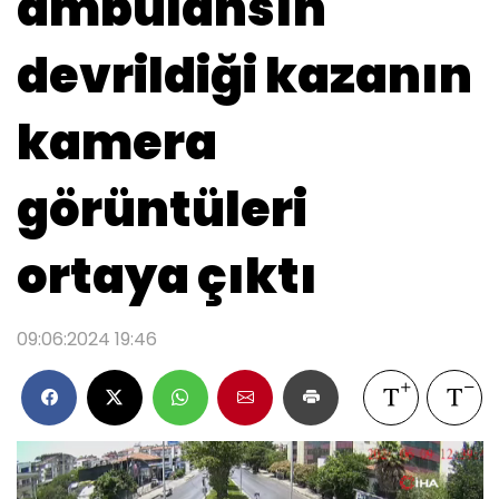
ambulansın
devrildiği kazanın
kamera
görüntüleri
ortaya çıktı
09:06:2024 19:46
Video oynatıcı