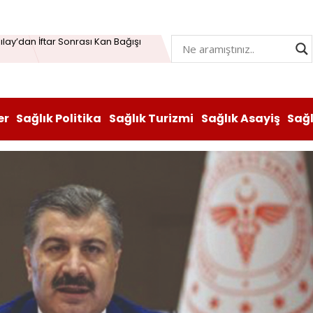
Öğrenme Beyni Genç Tutabiliyor
lay’dan İftar Sonrası Kan Bağışı
n hem lezzeti hem sağlığı oldu
atı durduruldu: Fiyat artışına tedbir
er
Sağlık Politika
Sağlık Turizmi
Sağlık Asayiş
Sağ
, Vitabiotics Türkiye’yi Satın Aldı