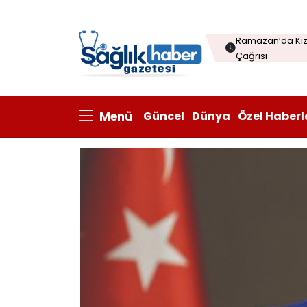
Menopozda Dil 
Ramazan’da Kızı
Çağrısı
Çorba sofraları
Kanatlı eti ihrac
Menü
Güncel
Dünya
Özel Haberl
Prisum Healthcare